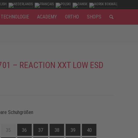
TECHNOLOGIE
ACADEMY
ORTHO
SHOPS
701 – REACTION XXT LOW ESD
bare Schuhgrößen
35
36
37
38
39
40