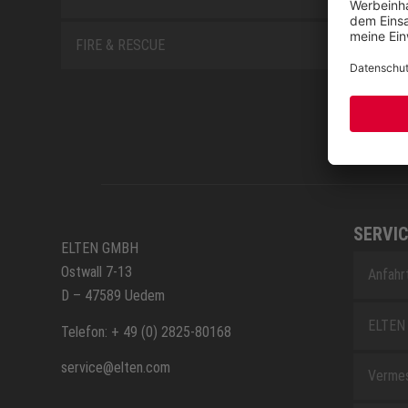
FIRE & RESCUE
SERVIC
ELTEN GMBH
Ostwall 7-13
Anfahr
D – 47589 Uedem
ELTEN 
Telefon: + 49 (0) 2825-80168
service@elten.com
Vermes