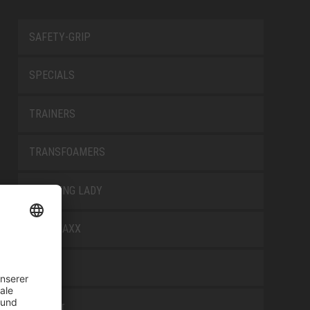
SAFETY-GRIP
SPECIALS
TRAINERS
TRANSFOAMERS
TREKKING LADY
WELLMAXX
WHITE
Zubehör