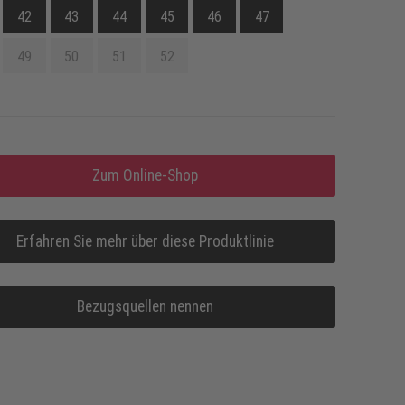
42
43
44
45
46
47
49
50
51
52
Zum Online-Shop
Erfahren Sie mehr über diese Produktlinie
Bezugsquellen nennen