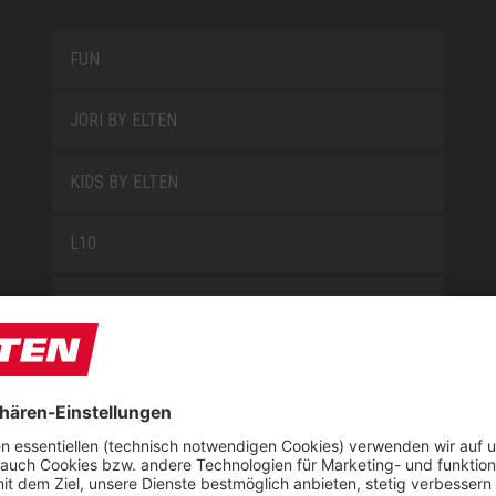
FUN
JORI BY ELTEN
KIDS BY ELTEN
L10
LOWA WORK COLLECTION
MISS L10
NEW CLASSICS
NOVA