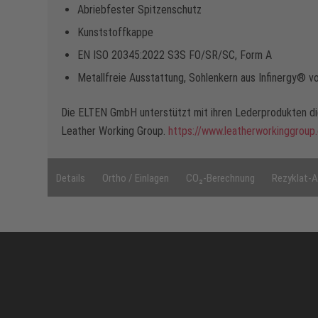
Abriebfester Spitzenschutz
Kunststoffkappe
EN ISO 20345:2022 S3S FO/SR/SC, Form A
Metallfreie Ausstattung, Sohlenkern aus Infinergy® 
Die ELTEN GmbH unterstützt mit ihren Lederprodukten die
Leather Working Group.
https://www.leatherworkinggroup
Details
Ortho / Einlagen
CO₂-Berechnung
Rezyklat-A