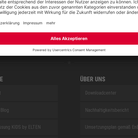
RETRO
SAFEGUARD
E
ÜBER UNS
t
Downloadcenter
Blog
Nachhaltigkeitsbericht
sung KIDS by ELTEN
Umsetzungsplan gemäß En