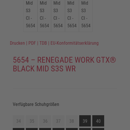
Drucken
|
PDF
|
TDB
|
EU-Konformitätserklärung
5654 – RENEGADE WORK GTX®
BLACK MID S3S WR
Verfügbare Schuhgrößen
34
35
36
37
38
39
40