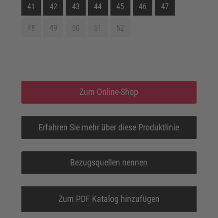
41
42
43
44
45
46
47
48
49
50
51
52
Zum Online-Shop
Erfahren Sie mehr über diese Produktlinie
Bezugsquellen nennen
Zum PDF Katalog hinzufügen