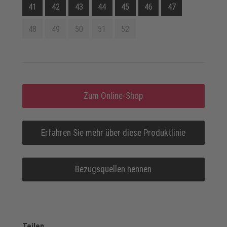
41
42
43
44
45
46
47
48
49
50
51
52
Zum Online-Shop
Erfahren Sie mehr über diese Produktlinie
Bezugsquellen nennen
Teilen