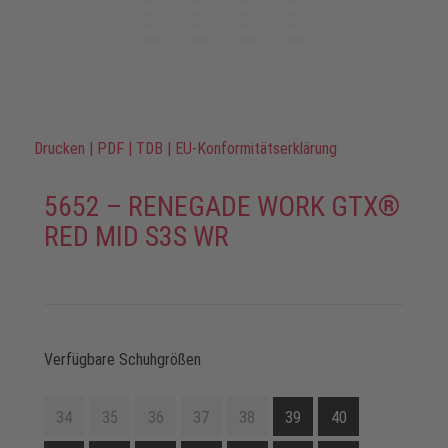
Drucken
|
PDF
|
TDB
|
EU-Konformitätserklärung
5652 – RENEGADE WORK GTX®
RED MID S3S WR
Verfügbare Schuhgrößen
34
35
36
37
38
39
40