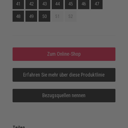
41
42
43
44
45
46
47
48
49
50
51
52
Zum Online-Shop
Erfahren Sie mehr über diese Produktlinie
Bezugsquellen nennen
Teilen