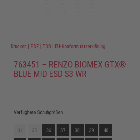
Drucken
|
PDF
|
TDB
|
EU-Konformitätserklärung
763451 – RENZO BIOMEX GTX®
BLUE MID ESD S3 WR
Verfügbare Schuhgrößen
34
35
36
37
38
39
40