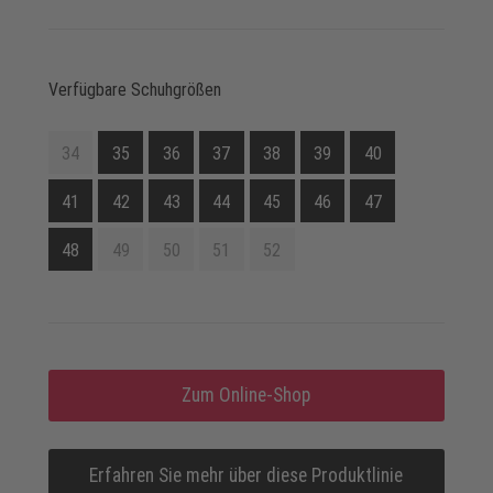
Verfügbare Schuhgrößen
34
35
36
37
38
39
40
41
42
43
44
45
46
47
48
49
50
51
52
Zum Online-Shop
Erfahren Sie mehr über diese Produktlinie