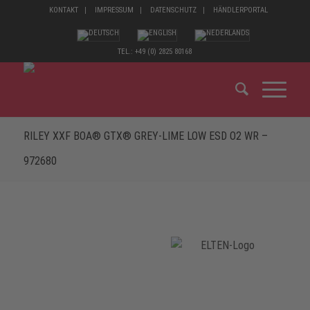
KONTAKT
IMPRESSUM
DATENSCHUTZ
HÄNDLERPORTAL
TEL.: +49 (0) 2825 80168
RILEY XXF BOA® GTX® GREY-LIME LOW ESD O2 WR –
972680