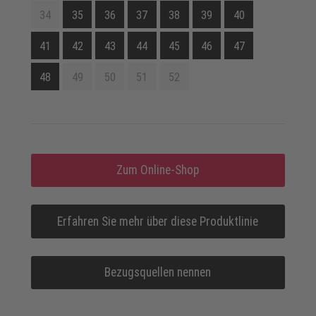
34
35
36
37
38
39
40
41
42
43
44
45
46
47
48
49
50
51
52
Zum Online-Shop
Erfahren Sie mehr über diese Produktlinie
Bezugsquellen nennen