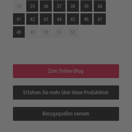
34
35
36
37
38
39
40
41
42
43
44
45
46
47
48
49
50
51
52
Zum Online-Shop
Erfahren Sie mehr über diese Produktlinie
Bezugsquellen nennen