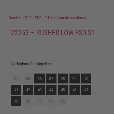
Drucken
|
PDF
|
TDB
|
EU-Konformitätserklärung
72753 – RUSHER LOW ESD S1
Verfügbare Schuhgrößen
34
35
36
37
38
39
40
41
42
43
44
45
46
47
48
49
50
51
52