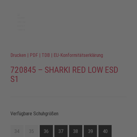
Drucken
|
PDF
|
TDB
|
EU-Konformitätserklärung
720845 – SHARKI RED LOW ESD
S1
Verfügbare Schuhgrößen
34
35
36
37
38
39
40