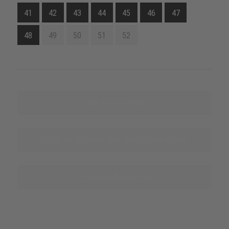
41
42
43
44
45
46
47
48
49
50
51
52
Zum Online-Shop
Erfahren Sie mehr über diese Produktlinie
Bezugsquellen nennen