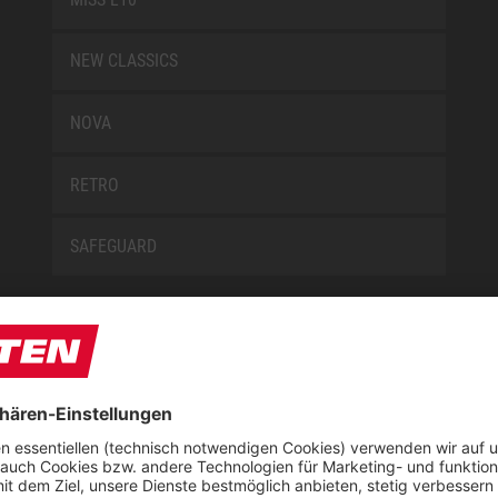
NEW CLASSICS
NOVA
RETRO
SAFEGUARD
E
ÜBER UNS
t
Downloadcenter