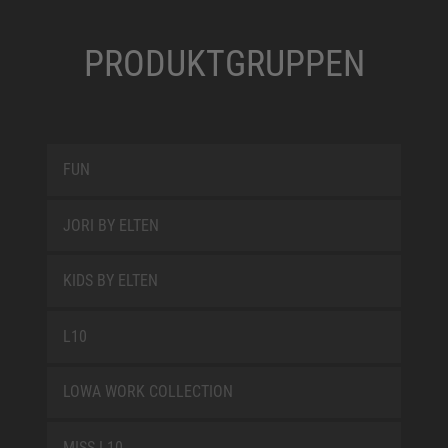
PRODUKTGRUPPEN
FUN
JORI BY ELTEN
KIDS BY ELTEN
L10
LOWA WORK COLLECTION
MISS L10