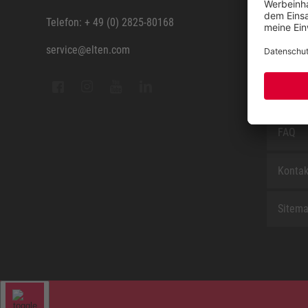
ELTEN 
Telefon: + 49 (0) 2825-80168
service@elten.com
Vermes
ELTEN 
FAQ
Kontak
Sitem