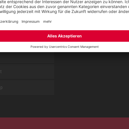
Blog
Nachhaltigkeitsbericht
sung KIDS by ELTEN
Umsetzungsplan gemäß E
Reparaturservice
Jobs bei ELTEN
t
ap