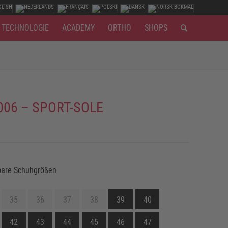
TECHNOLOGIE
ACADEMY
ORTHO
SHOPS
006 – SPORT-SOLE
bare Schuhgrößen
35
36
37
38
39
40
42
43
44
45
46
47