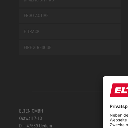
ERGO-ACTIVE
E-TRACK
FIRE & RESCUE
SERVIC
ELTEN GMBH
Ostwall 7-13
Anfahr
D – 47589 Uedem