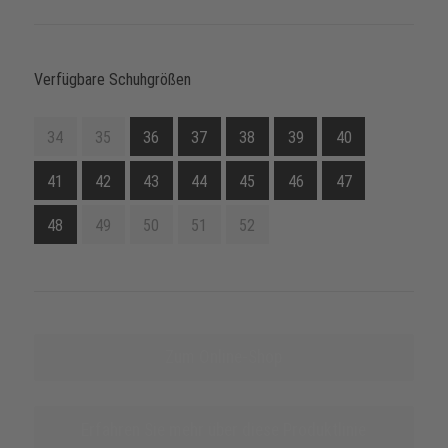
Verfügbare Schuhgrößen
34
35
36
37
38
39
40
41
42
43
44
45
46
47
48
49
50
51
52
Zum Online-Shop
Erfahren Sie mehr über diese Produktlinie