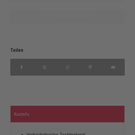
Bezugsquellen nennen
Teilen
Kurzinfo
Hydrophobiertes Textilmaterial