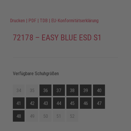
Drucken
|
PDF
|
TDB
|
EU-Konformitätserklärung
72178 – EASY BLUE ESD S1
Verfügbare Schuhgrößen
34
35
36
37
38
39
40
41
42
43
44
45
46
47
48
49
50
51
52