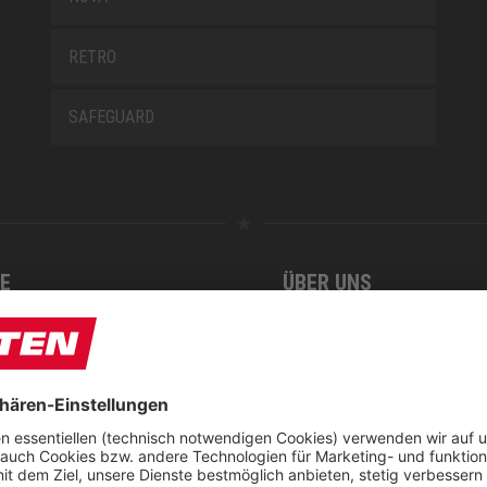
RETRO
SAFEGUARD
E
ÜBER UNS
t
Downloadcenter
Blog
Nachhaltigkeitsbericht
sung KIDS by ELTEN
Umsetzungsplan gemäß En