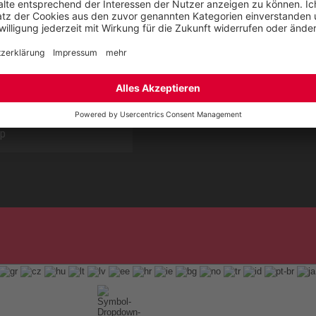
Reparaturservice
Jobs bei ELTEN
t
ap