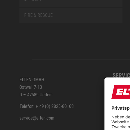
FIRE & RESCUE
SERVIC
ELTEN GMBH
Ostwall 7-13
Anfahr
D – 47589 Uedem
ELTEN 
Telefon: + 49 (0) 2825-80168
service@elten.com
Vermes