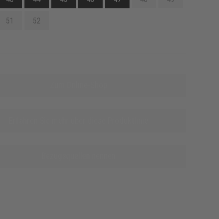
51
52
Zum Online-Shop
Erfahren Sie mehr über diese Produktlinie
Bezugsquellen nennen