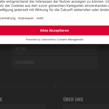
MISS L10
NEW CLASSICS
NOVA
RETRO
SAFEGUARD
E
ÜBER UNS