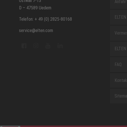
Ostwall 7-13
Anfahr
D – 47589 Uedem
ELTEN 
Telefon: + 49 (0) 2825-80168
service@elten.com
Vermes
ELTEN 
FAQ
Kontak
Sitem