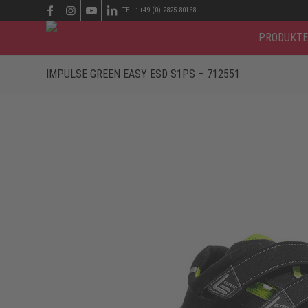
TEL.: +49 (0) 2825 80168
PRODUKTE
IMPULSE GREEN EASY ESD S1PS – 712551