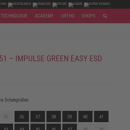
TECHNOLOGIE
ACADEMY
ORTHO
SHOPS
51 – IMPULSE GREEN EASY ESD
re Schuhgrößen
35
36
37
38
39
40
41
43
44
45
46
47
48
49