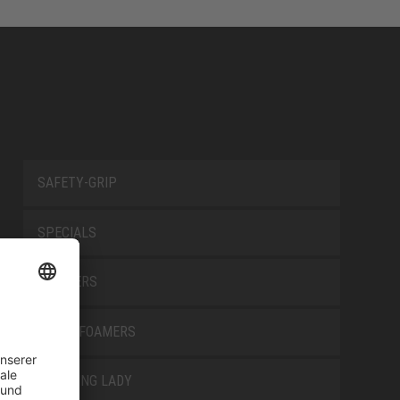
SAFETY-GRIP
SPECIALS
TRAINERS
TRANSFOAMERS
TREKKING LADY