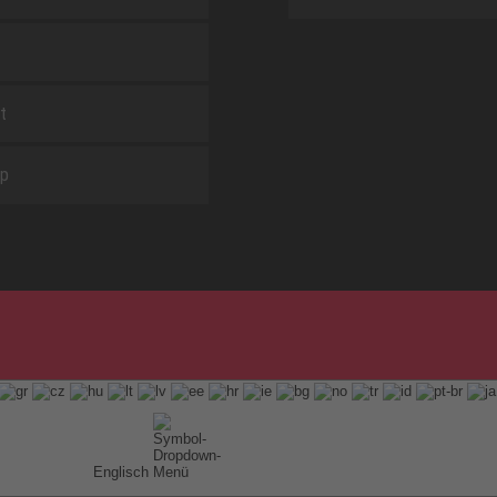
t
ap
Englisch