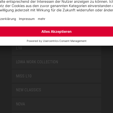
FUN
JORI BY ELTEN
KIDS BY ELTEN
L10
LOWA WORK COLLECTION
MISS L10
NEW CLASSICS
NOVA