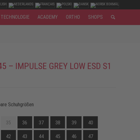
TECHNOLOGIE
ACADEMY
ORTHO
SHOPS
45 – IMPULSE GREY LOW ESD S1
bare Schuhgrößen
35
36
37
38
39
40
42
43
44
45
46
47