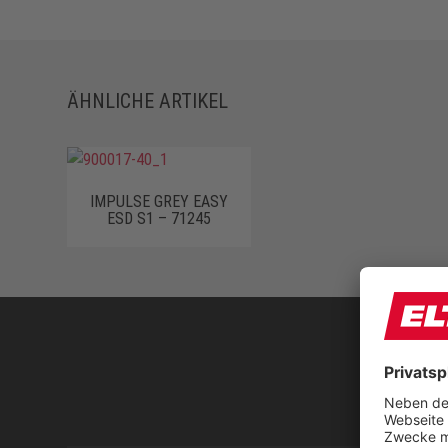
ÄHNLICHE ARTIKEL
IMPULSE GREY EASY
ESD S1 – 71245