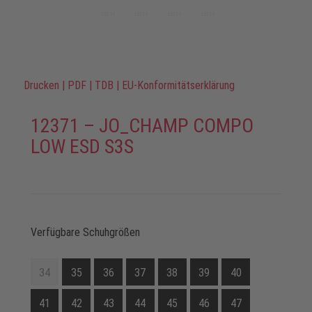
Drucken
|
PDF
|
TDB
|
EU-Konformitätserklärung
12371 – JO_CHAMP COMPO
LOW ESD S3S
Verfügbare Schuhgrößen
34
35
36
37
38
39
40
41
42
43
44
45
46
47