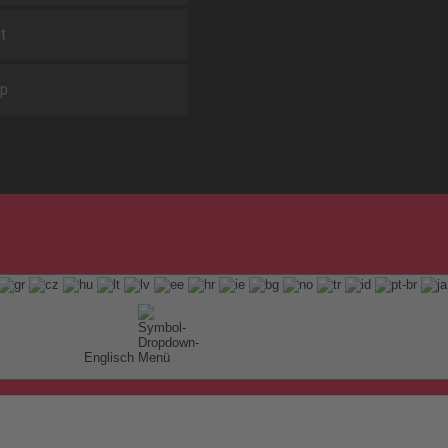
t
ap
Englisch