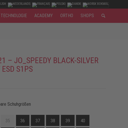
TECHNOLOGIE
ACADEMY
ORTHO
SHOPS
21 – JO_SPEEDY BLACK-SILVER
 ESD S1PS
bare Schuhgrößen
35
36
37
38
39
40