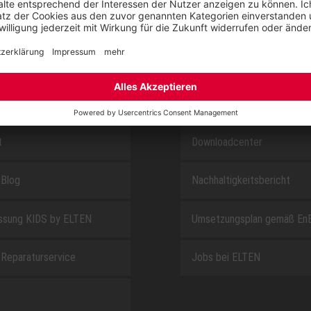
SAFEGUARD
E
ÜBER UNS
t
Downloadcenter
Blog
Nachhaltigkeitsbericht
sung KIDS by ELTEN
Umsetzungsplan gemäß En
Reparaturservice
Jobs bei ELTEN