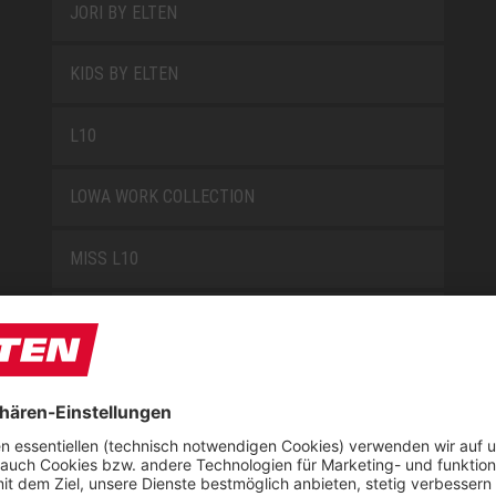
JORI BY ELTEN
KIDS BY ELTEN
L10
LOWA WORK COLLECTION
MISS L10
NEW CLASSICS
NOVA
RETRO