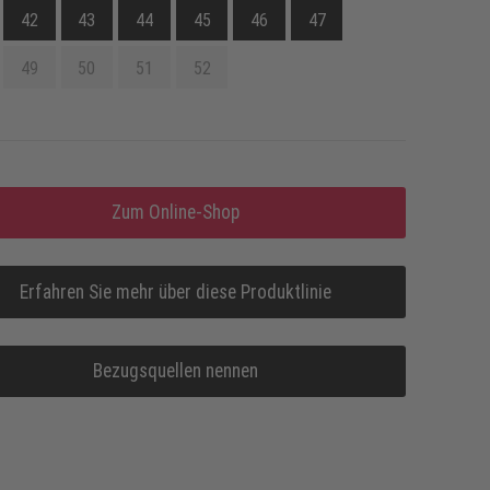
42
43
44
45
46
47
49
50
51
52
Zum Online-Shop
Erfahren Sie mehr über diese Produktlinie
Bezugsquellen nennen