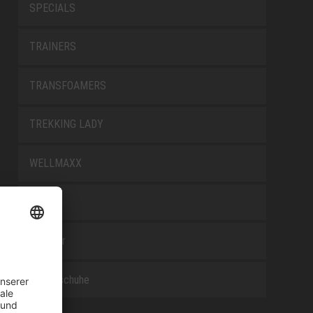
SPECIALS
TRAINERS
TRANSFOAMERS
TREKKING LADY
WELLMAXX
WHITE
Zubehör
Berufsschuhe