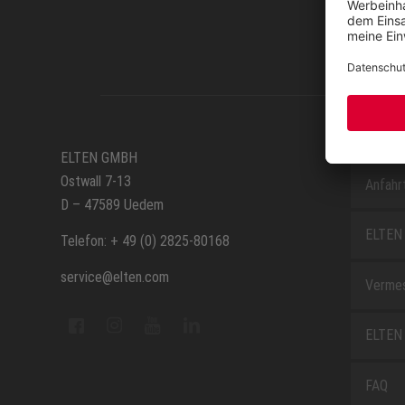
SERVIC
ELTEN GMBH
Ostwall 7-13
Anfahr
D – 47589 Uedem
ELTEN 
Telefon: + 49 (0) 2825-80168
service@elten.com
Vermes
ELTEN 
FAQ