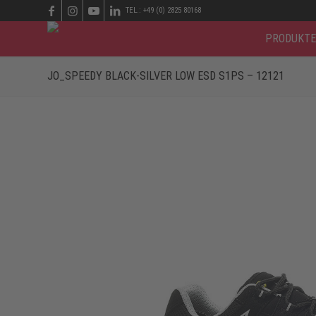
TEL.: +49 (0) 2825 80168
PRODUKTE
JO_SPEEDY BLACK-SILVER LOW ESD S1PS – 12121