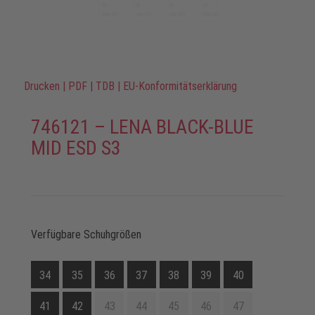
Drucken
|
PDF
|
TDB
|
EU-Konformitätserklärung
746121 – LENA BLACK-BLUE
MID ESD S3
Verfügbare Schuhgrößen
34
35
36
37
38
39
40
41
42
43
44
45
46
47