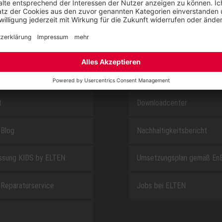
SAFEGUARD
E
ÜBER UNS
t
Downloadcenter
Blog
Nachhaltigkeitsbericht
sung KIDS by ELTEN
Umsetzungsplan gemäß En
Reparaturservice
Jobs bei ELTEN