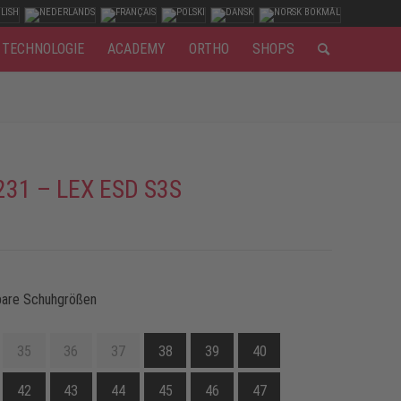
TECHNOLOGIE
ACADEMY
ORTHO
SHOPS
231 – LEX ESD S3S
bare Schuhgrößen
35
36
37
38
39
40
42
43
44
45
46
47