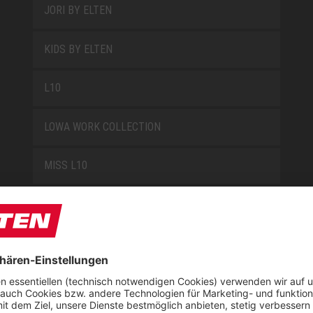
JORI BY ELTEN
KIDS BY ELTEN
L10
LOWA WORK COLLECTION
MISS L10
NEW CLASSICS
NOVA
RETRO