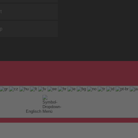
t
ap
Englisch