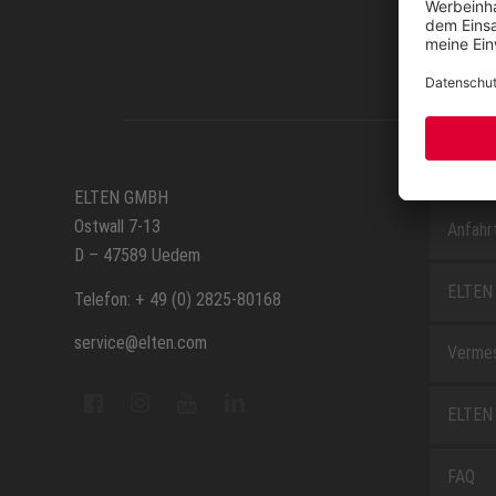
SERVIC
ELTEN GMBH
Ostwall 7-13
Anfahr
D – 47589 Uedem
ELTEN 
Telefon: + 49 (0) 2825-80168
service@elten.com
Vermes
ELTEN 
FAQ