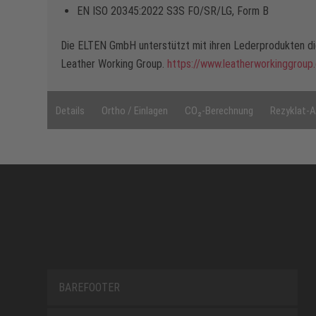
EN ISO 20345:2022 S3S FO/SR/LG, Form B
Die ELTEN GmbH unterstützt mit ihren Lederprodukten die
Leather Working Group.
https://www.leatherworkinggroup
Details
Ortho / Einlagen
CO₂-Berechnung
Rezyklat-A
BAREFOOTER