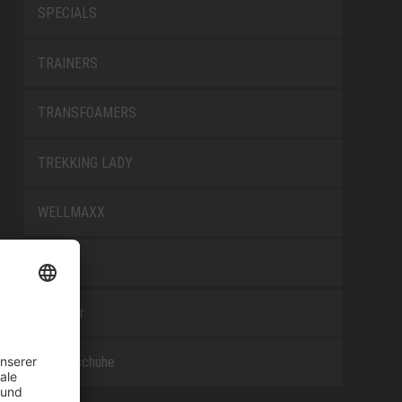
SPECIALS
TRAINERS
TRANSFOAMERS
TREKKING LADY
WELLMAXX
WHITE
Zubehör
Berufsschuhe