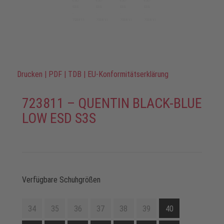
Drucken
|
PDF
|
TDB
|
EU-Konformitätserklärung
723811 – QUENTIN BLACK-BLUE
LOW ESD S3S
Verfügbare Schuhgrößen
34
35
36
37
38
39
40