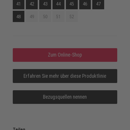
41
42
43
44
45
46
47
48
49
50
51
52
Zum Online-Shop
Erfahren Sie mehr über diese Produktlinie
Bezugsquellen nennen
Teilen