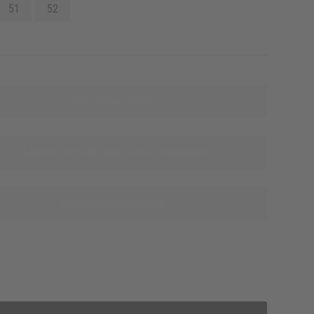
51
52
Zum Online-Shop
Erfahren Sie mehr über diese Produktlinie
Bezugsquellen nennen