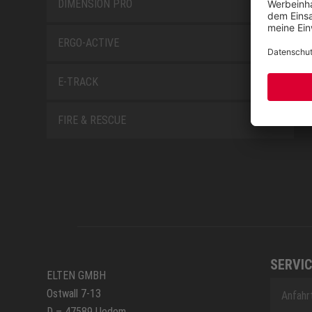
DIMENSION PRO
ERGO-ACTIVE
E-TRACK
FIRE & RESCUE
SERVIC
ELTEN GMBH
Ostwall 7-13
Anfahr
D – 47589 Uedem