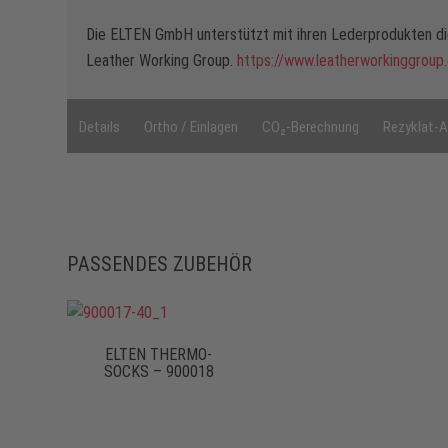
Die ELTEN GmbH unterstützt mit ihren Lederprodukten die
Leather Working Group.
https://www.leatherworkinggroup
Details
Ortho / Einlagen
CO₂-Berechnung
Rezyklat-A
PASSENDES ZUBEHÖR
ELTEN THERMO-
SOCKS – 900018