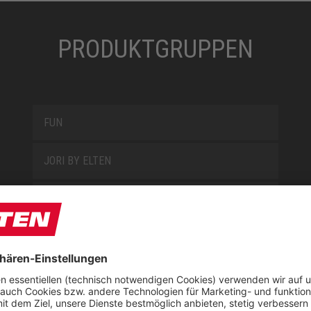
PRODUKTGRUPPEN
FUN
JORI BY ELTEN
KIDS BY ELTEN
L10
LOWA WORK COLLECTION