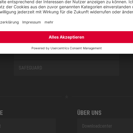
MISS L10
NEW CLASSICS
NOVA
RETRO
SAFEGUARD
E
ÜBER UNS
t
Downloadcenter