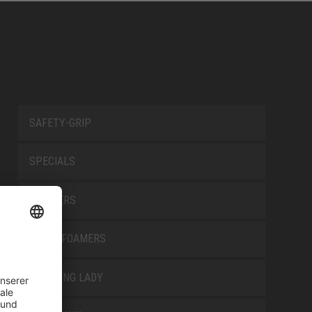
SAFETY-GRIP
SPECIALS
TRAINERS
TRANSFOAMERS
TREKKING LADY