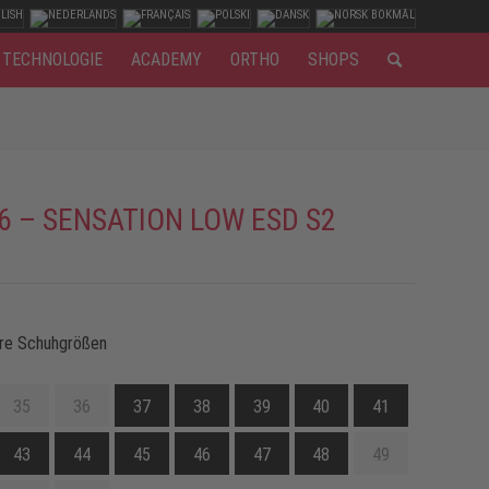
TECHNOLOGIE
ACADEMY
ORTHO
SHOPS
6 – SENSATION LOW ESD S2
re Schuhgrößen
35
36
37
38
39
40
41
43
44
45
46
47
48
49