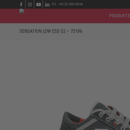
TEL.: +49 (0) 2825 80168
PRODUKTE
SENSATION LOW ESD S2 – 72106