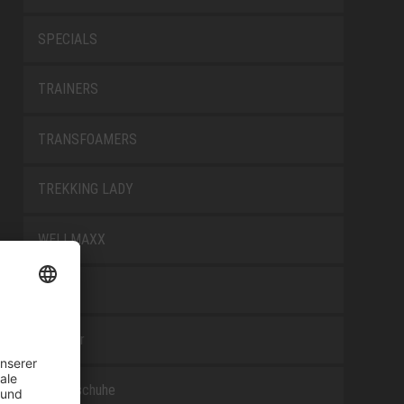
SPECIALS
TRAINERS
TRANSFOAMERS
TREKKING LADY
WELLMAXX
WHITE
Zubehör
Berufsschuhe