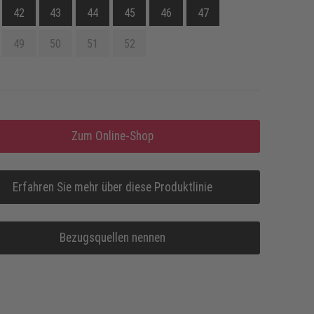
42
43
44
45
46
47
49
50
51
52
Zum Online-Shop
Erfahren Sie mehr über diese Produktlinie
Bezugsquellen nennen