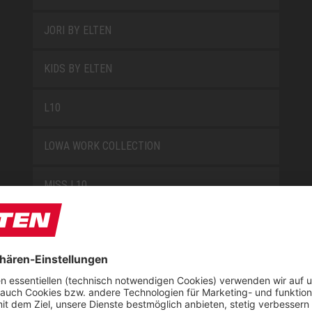
JORI BY ELTEN
KIDS BY ELTEN
L10
LOWA WORK COLLECTION
MISS L10
NEW CLASSICS
NOVA
RETRO