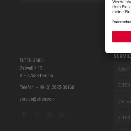
SERVIC
ELTEN GMBH
Ostwall 7-13
Anfahr
D – 47589 Uedem
ELTEN 
Telefon: + 49 (0) 2825-80168
service@elten.com
Vermes
ELTEN 