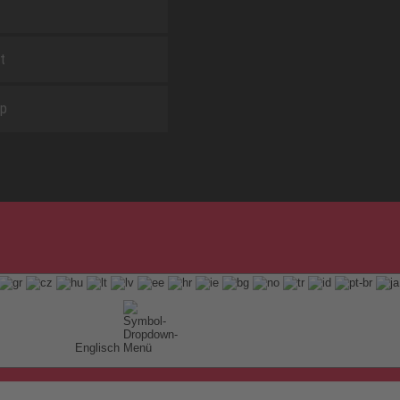
t
ap
Englisch