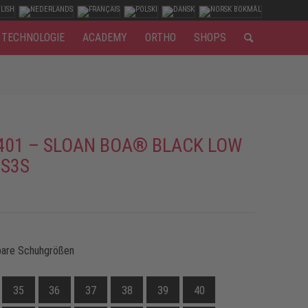
TECHNOLOGIE
ACADEMY
ORTHO
SHOPS
401 – SLOAN BOA® BLACK LOW
 S3S
bare Schuhgrößen
35
36
37
38
39
40