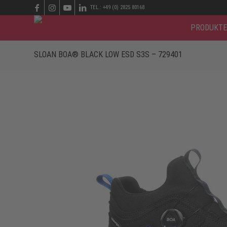
TEL.: +49 (0) 2825 80168
PRODUKTE
SLOAN BOA® BLACK LOW ESD S3S – 729401