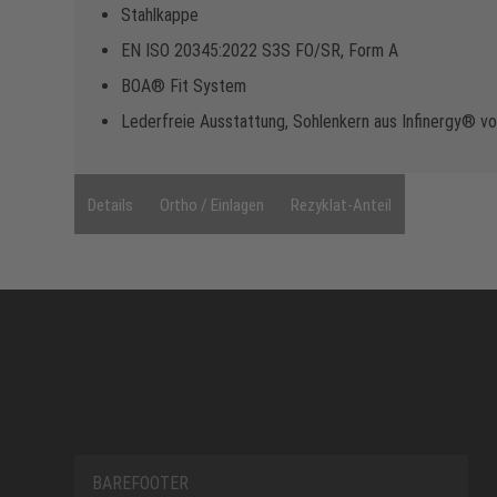
Stahlkappe
EN ISO 20345:2022 S3S FO/SR, Form A
BOA® Fit System
Lederfreie Ausstattung, Sohlenkern aus Infinergy® v
Details
Ortho / Einlagen
Rezyklat-Anteil
BAREFOOTER