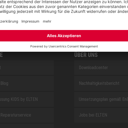
SAFEGUARD
E
ÜBER UNS
t
Downloadcenter
Blog
Nachhaltigkeitsbericht
sung KIDS by ELTEN
Umsetzungsplan gemäß En
Reparaturservice
Jobs bei ELTEN