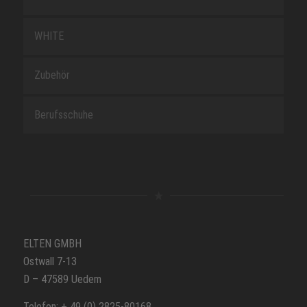
WHITE
Zubehör
Berufsschuhe
ELTEN GMBH
Ostwall 7-13
D – 47589 Uedem
Telefon: + 49 (0) 2825-80168