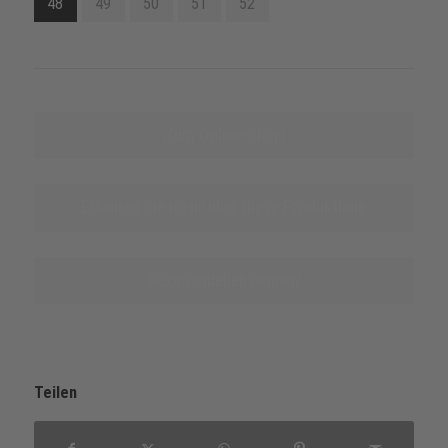
48
49
50
51
52
Zum Online-Shop
Erfahren Sie mehr über diese Produktlinie
Bezugsquellen nennen
Teilen