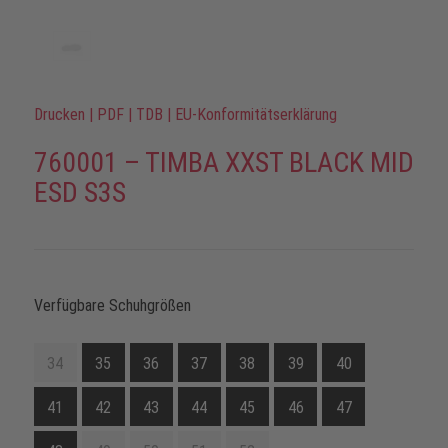
Drucken
|
PDF
|
TDB
|
EU-Konformitätserklärung
760001 – TIMBA XXST BLACK MID
ESD S3S
Verfügbare Schuhgrößen
34
35
36
37
38
39
40
41
42
43
44
45
46
47