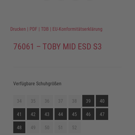
Drucken
|
PDF
|
TDB
|
EU-Konformitätserklärung
76061 – TOBY MID ESD S3
Verfügbare Schuhgrößen
34
35
36
37
38
39
40
41
42
43
44
45
46
47
48
49
50
51
52