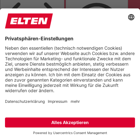
BUCHSTABENABSTAND
LESBARE SCHRIFTART