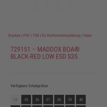
Drucken
|
PDF
|
TDB
|
EU-Konformitätserklärung
|
Video
729151 – MADDOX BOA®
BLACK-RED LOW ESD S3S
Verfügbare Schuhgrößen
34
35
36
37
38
39
40