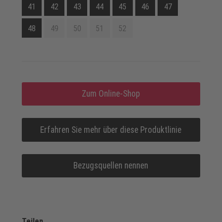
41
42
43
44
45
46
47
48
49
50
51
52
Zum Online-Shop
Erfahren Sie mehr über diese Produktlinie
Bezugsquellen nennen
Teilen