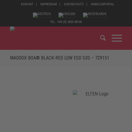
KONTAKT
IMPRESSUM
DATENSCHUTZ
HÄNDLERPORTAL
TEL.: +49 (0) 2825 80168
MADDOX BOA® BLACK-RED LOW ESD S3S – 729151