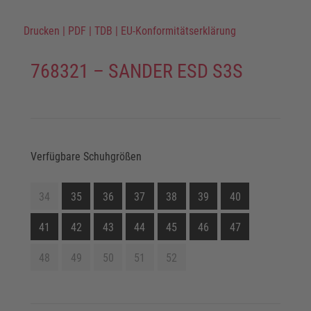
Drucken
|
PDF
|
TDB
|
EU-Konformitätserklärung
768321 – SANDER ESD S3S
Verfügbare Schuhgrößen
34
35
36
37
38
39
40
41
42
43
44
45
46
47
48
49
50
51
52