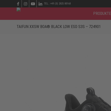
TEL.: +49 (0) 2825 80168
PRODUKTE
TAIFUN XXSW BOA® BLACK LOW ESD S3S – 724901