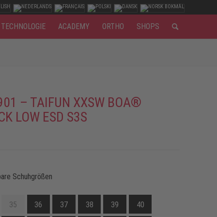
TECHNOLOGIE
ACADEMY
ORTHO
SHOPS
901 – TAIFUN XXSW BOA®
CK LOW ESD S3S
bare Schuhgrößen
35
36
37
38
39
40