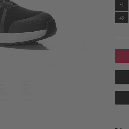
41
48