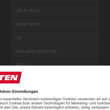
JORI BY ELTEN
KIDS BY ELTEN
L10
LOWA WORK COLLECTION
MISS L10
NEW CLASSICS
NOVA
RETRO