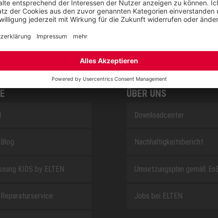
SAFEGUARD
E
ÜBER UNS
t
Downloadcenter
Blog
Nachhaltigkeitsbericht
sung KIDS by ELTEN
Umsetzungsplan gemäß En
Reparaturservice
Jobs bei ELTEN