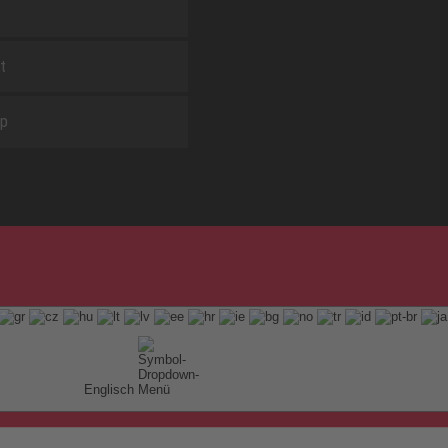
t
ap
Englisch