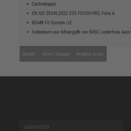
Carbonkappe
EN ISO 20345:2022 S3S FO/SR/HRO, Form A
BOA® Fit System Li2
Sohlenkern aus Infinergy® von BASF, Lederfreie Auss
Details
Ortho / Einlagen
Rezyklat-Anteil
BAREFOOTER