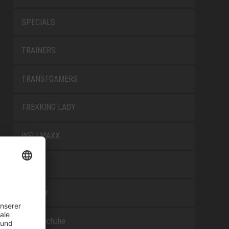
SPECIALS
TRAINERS
TRANSFOAMERS
TREKKING LADY
WELLMAXX
WHITE
Zubehör
Berufsschuhe