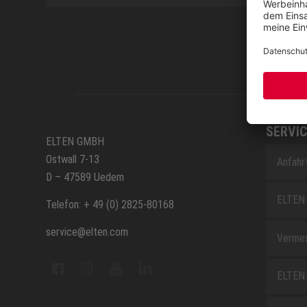
SERVIC
ELTEN GMBH
Ostwall 7-13
Anfahr
D – 47589 Uedem
ELTEN 
Telefon: + 49 (0) 2825-80168
service@elten.com
Vermes
ELTEN 