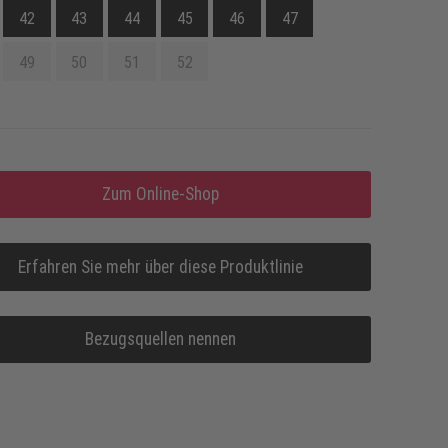
42
43
44
45
46
47
49
50
51
52
Zum Online-Shop
Erfahren Sie mehr über diese Produktlinie
Bezugsquellen nennen