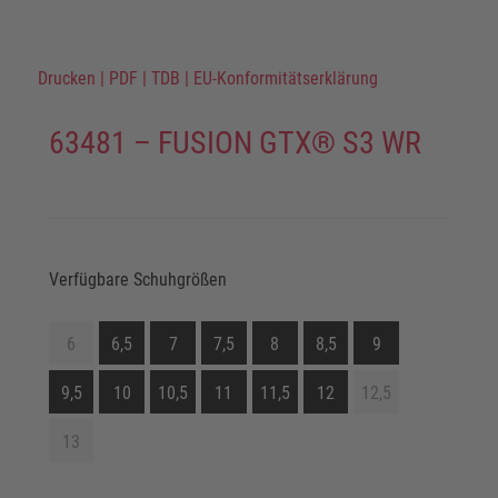
Drucken
|
PDF
|
TDB
|
EU-Konformitätserklärung
63481 – FUSION GTX® S3 WR
Verfügbare Schuhgrößen
6
6,5
7
7,5
8
8,5
9
9,5
10
10,5
11
11,5
12
12,5
13