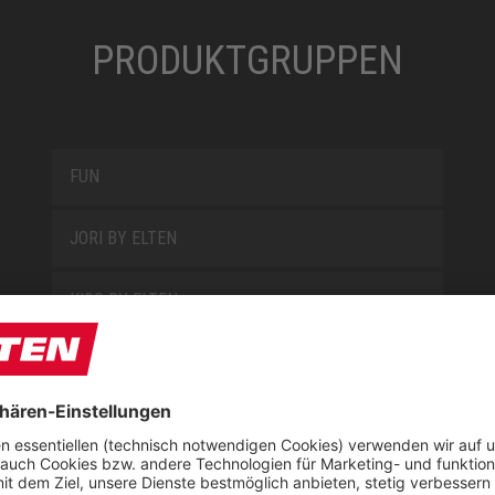
PRODUKTGRUPPEN
FUN
JORI BY ELTEN
KIDS BY ELTEN
L10
LOWA WORK COLLECTION
MISS L10