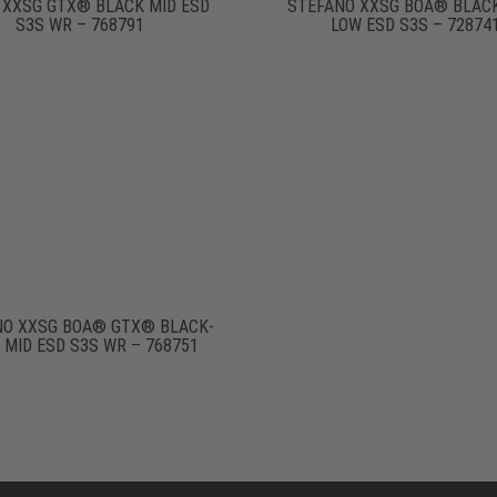
 XXSG GTX® BLACK MID ESD
STEFANO XXSG BOA® BLAC
S3S WR – 768791
LOW ESD S3S – 72874
NO XXSG BOA® GTX® BLACK-
 MID ESD S3S WR – 768751