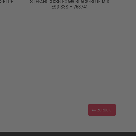
K-BLUE
STEFANO XXSG BOA® BLACK-BLUE MID
1
ESD S3S – 768741
ZURÜCK