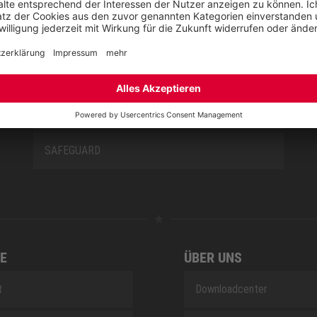
NEW CLASSICS
NOVA
RETRO
SAFEGUARD
E
ÜBER UNS
t
Downloadcenter