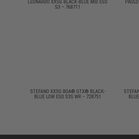
LEONARDO XXSG BLACK-BLUE MID ESD
PAOLO
S3 – 768711
STEFANO XXSG BOA® GTX® BLACK-
STEFA
BLUE LOW ESD S3S WR – 728751
BLUE