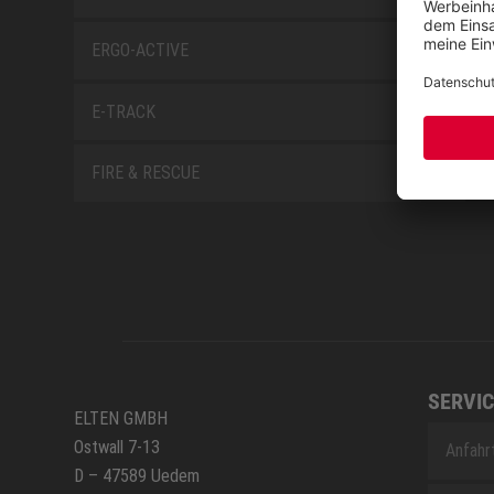
ERGO-ACTIVE
E-TRACK
FIRE & RESCUE
SERVIC
ELTEN GMBH
Ostwall 7-13
Anfahr
D – 47589 Uedem