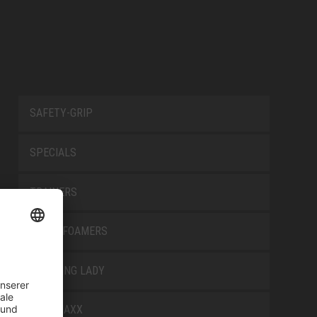
SAFETY-GRIP
SPECIALS
TRAINERS
TRANSFOAMERS
TREKKING LADY
WELLMAXX