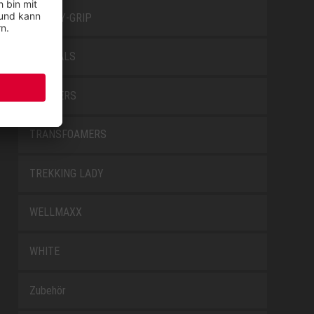
SAFETY-GRIP
SPECIALS
TRAINERS
TRANSFOAMERS
TREKKING LADY
WELLMAXX
WHITE
Zubehör