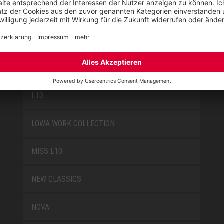
FUN
JORI BY ELTEN
KIDS BY ELTEN
L10
LOWA WORK COLLECTION
MISS L10
NEW CLASSICS
NOVA