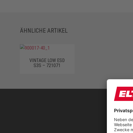
ÄHNLICHE ARTIKEL
VINTAGE LOW ESD
S3S – 721071