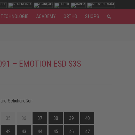
TECHNOLOGIE
ACADEMY
ORTHO
SHOPS
091 – EMOTION ESD S3S
bare Schuhgrößen
35
36
37
38
39
40
42
43
44
45
46
47