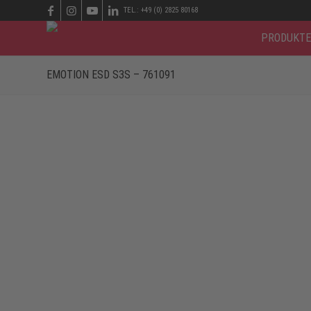
TEL.: +49 (0) 2825 80168
PRODUKTE
EMOTION ESD S3S – 761091