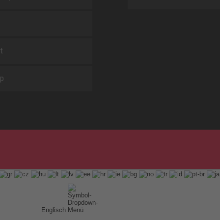
t
ap
Englisch