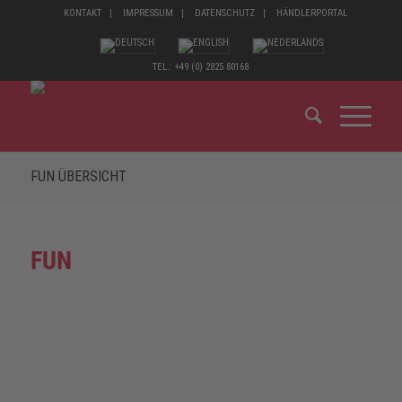
KONTAKT
IMPRESSUM
DATENSCHUTZ
HÄNDLERPORTAL
TEL.: +49 (0) 2825 80168
FUN ÜBERSICHT
FUN