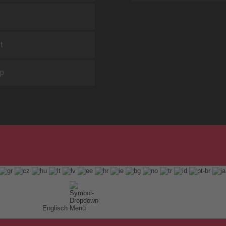
t
ap
Englisch