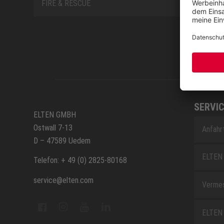
FIRE & RESCUE
SERVIC
ELTEN GMBH
Ostwall 7-13
Anfahr
D – 47589 Uedem
ELTEN 
Telefon: + 49 (0) 2825-80168
service@elten.com
Vermes
ELTEN 