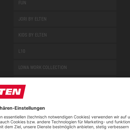
FUN
JORI BY ELTEN
KIDS BY ELTEN
L10
LOWA WORK COLLECTION
MISS L10
NEW CLASSICS
NOVA