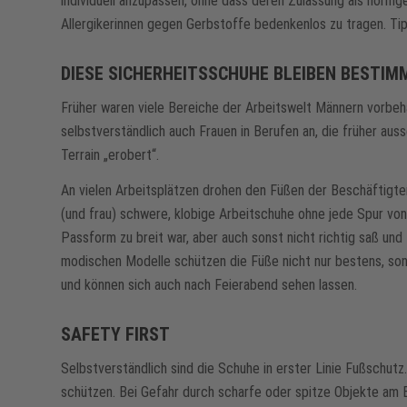
individuell anzupassen, ohne dass deren Zulassung als norm
Allergikerinnen gegen Gerbstoffe bedenkenlos zu tragen. T
DIESE SICHERHEITSSCHUHE BLEIBEN BESTIM
Früher waren viele Bereiche der Arbeitswelt Männern vorbeha
selbstverständlich auch Frauen in Berufen an, die früher au
Terrain „erobert“.
An vielen Arbeitsplätzen drohen den Füßen der Beschäftigten
(und frau) schwere, klobige Arbeitschuhe ohne jede Spur von
Passform zu breit war, aber auch sonst nicht richtig saß un
modischen Modelle schützen die Füße nicht nur bestens, son
und können sich auch nach Feierabend sehen lassen.
SAFETY FIRST
Selbstverständlich sind die Schuhe in erster Linie Fußsch
schützen. Bei Gefahr durch scharfe oder spitze Objekte am Bo