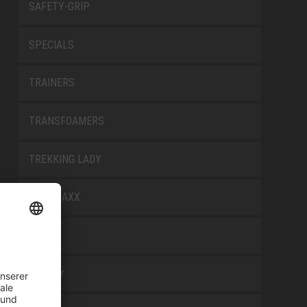
SAFETY-GRIP
SPECIALS
TRAINERS
TRANSFOAMERS
TREKKING LADY
WELLMAXX
WHITE
Zubehör