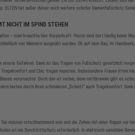
gemäßer Sicherheitsschuh gemäß EN ISO 20345 erlischt. Zudem sind die 
ipp: ELTEN hat außer dieser noch weitere schicke Damenfußschutz-Seri
MT NICHT IM SPIND STEHEN
lten – man brauchte hier Körperkraft. Heute sind dort häufig keine Mus
sschließlich von Männern ausgeübt wurden. Ob auf dem Bau, im Handwerk, 
 ernste Gefahren. Dann ist das Tragen von Fußschutz gesetzlich vorges
 Tragekomfort und Chic tragen mussten. Insbesondere Frauen litten häuf
d Blasen verursachte. Doch das ist vorbei, denn mittlerweile gibt es s
dern bieten durch ihren schmaleren „Schnitt“ auch Tragekomfort. Dank 
utz. Sie müssen rutschhemmend sein und die Zehen mit einer Kappe vor
den ist ein Durchtrittschutz erforderlich. In elektrisch sensiblen Ber