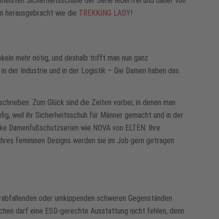
meisten Sicherheitsschuhe der Serie lederfrei und daher von
en herausgebracht wie die
TREKKING LADY
!
keln mehr nötig, und deshalb trifft man nun ganz
in der Industrie und in der Logistik – Die Damen haben das
chrieben. Zum Glück sind die Zeiten vorbei, in denen man
ig, weil ihr Sicherheitsschuh für Männer gemacht und in der
chicke Damenfußschutzserien wie NOVA von ELTEN: Ihre
ihres femininen Designs werden sie im Job gern getragen
 herabfallenden oder umkippenden schweren Gegenständen
eichen darf eine ESD-gerechte Ausstattung nicht fehlen, denn