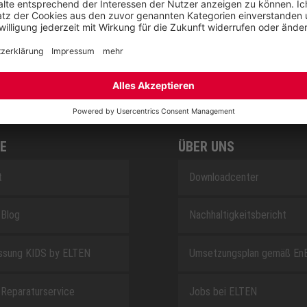
RETRO
SAFEGUARD
E
ÜBER UNS
t
Downloadcenter
Blog
Nachhaltigkeitsbericht
sung KIDS by ELTEN
Umsetzungsplan gemäß En
Reparaturservice
Jobs bei ELTEN