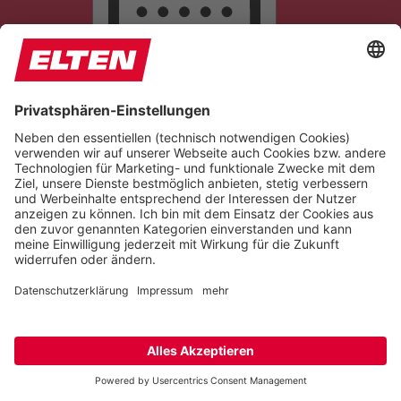
LESELINIE
TASTATURNAVIGATION
TITEL HERVORHEBEN
LESEMASKE