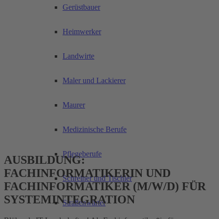
Gerüstbauer
Heimwerker
Landwirte
Maler und Lackierer
Maurer
Medizinische Berufe
Pflegeberufe
AUSBILDUNG:
FACHINFORMATIKERIN UND
Schreiner und Tischler
FACHINFORMATIKER (M/W/D) FÜR
SYSTEMINTEGRATION
Straßenwärter