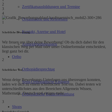
2
Zertifikatsausbildungen und Termine
3
4
Organisation und Referenten
1
Kontakt, Anreise und Hotel
Schriftliche Bewerbung
Wir freuen uns über deine Bewerbung! Ob du dich dabei für den
Anmeldebedingungen
klassischen Weg per Mail oder unser Onlineformular entscheidest,
liegt ganz bei dir.
Ortho
2
Orthopädiesprechtag
Schriftlicher Test
Wenn deine Bewerbungs-Unterlagen uns überzeugen konnten,
Semi-Orthopädische Einlagen
laden wir dich zu einem schriftlichen Test ein. Dabei testen wir
unterschiedlichstes aus den Bereichen Allgemein Wissen,
Mathematik, Deutsch und einiges mehr.
Orthopädische Bedarfsermittlung
3
Shops
Persönliches Gespräch