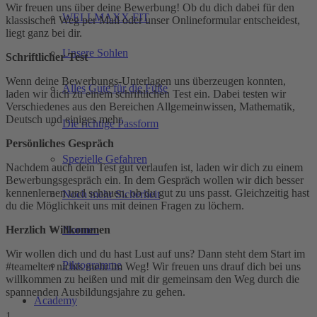
Wir freuen uns über deine Bewerbung! Ob du dich dabei für den
WELLMAXX FIT
klassischen Weg per Mail oder unser Onlineformular entscheidest,
liegt ganz bei dir.
Unsere Sohlen
Schriftlicher Test
Wenn deine Bewerbungs-Unterlagen uns überzeugen konnten,
Alles Gute für die Füße
laden wir dich zu einem schriftlichen Test ein. Dabei testen wir
Verschiedenes aus den Bereichen Allgemeinwissen, Mathematik,
Deutsch und einiges mehr.
Die richtige Passform
Persönliches Gespräch
Spezielle Gefahren
Nachdem auch dein Test gut verlaufen ist, laden wir dich zu einem
Bewerbungsgespräch ein. In dem Gespräch wollen wir dich besser
kennenlernen und schauen, ob du gut zu uns passt. Gleichzeitig hast
Noch mehr Sicherheit
du die Möglichkeit uns mit deinen Fragen zu löchern.
Herzlich Willkommen
Normen
Wir wollen dich und du hast Lust auf uns? Dann steht dem Start im
Piktogramme
#teamelten nichts mehr im Weg! Wir freuen uns drauf dich bei uns
willkommen zu heißen und mit dir gemeinsam den Weg durch die
spannenden Ausbildungsjahre zu gehen.
Academy
1