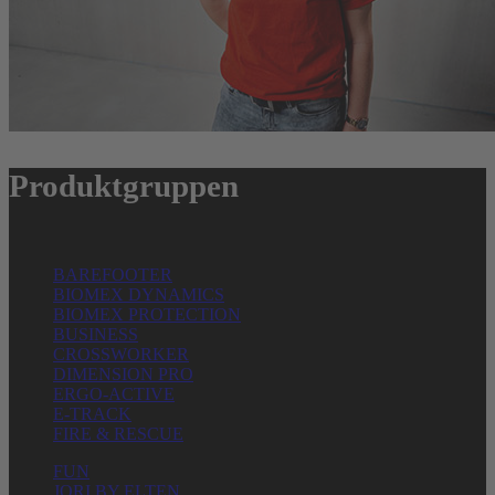
Produktgruppen
BAREFOOTER
BIOMEX DYNAMICS
BIOMEX PROTECTION
BUSINESS
CROSSWORKER
DIMENSION PRO
ERGO-ACTIVE
E-TRACK
FIRE & RESCUE
FUN
JORI BY ELTEN