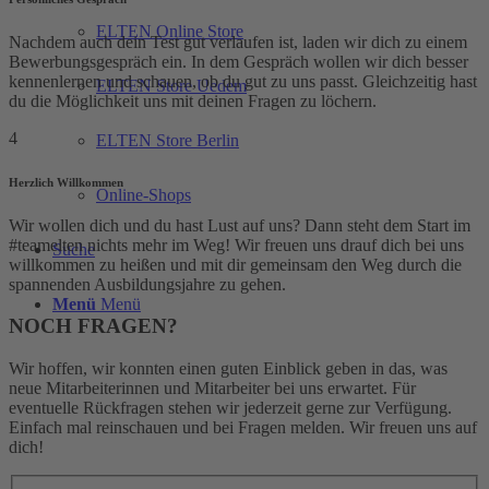
ELTEN Online Store
Nachdem auch dein Test gut verlaufen ist, laden wir dich zu einem
Bewerbungsgespräch ein. In dem Gespräch wollen wir dich besser
kennenlernen und schauen, ob du gut zu uns passt. Gleichzeitig hast
ELTEN Store Uedem
du die Möglichkeit uns mit deinen Fragen zu löchern.
4
ELTEN Store Berlin
Herzlich Willkommen
Online-Shops
Wir wollen dich und du hast Lust auf uns? Dann steht dem Start im
#teamelten nichts mehr im Weg! Wir freuen uns drauf dich bei uns
Suche
willkommen zu heißen und mit dir gemeinsam den Weg durch die
spannenden Ausbildungsjahre zu gehen.
Menü
Menü
NOCH FRAGEN?
Wir hoffen, wir konnten einen guten Einblick geben in das, was
neue Mitarbeiterinnen und Mitarbeiter bei uns erwartet. Für
eventuelle Rückfragen stehen wir jederzeit gerne zur Verfügung.
Einfach mal reinschauen und bei Fragen melden. Wir freuen uns auf
dich!