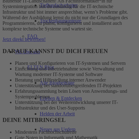
Blühende IT-Landschaften! Als Fachinformatiker*in für
Tiefbaufacharbeiter
Systemintegration bist du zuständig für die IT-technische
Infrastruktur und bist immer ansprechbar, wenn’s Probleme gibt.
Während der Ausbildung lernst du nicht nur die Grundlagen des
Trockenbaumonteure
Programmierens, du planst, konfigurierst und installierst auch
komplexe technische Systeme und wartest sie.
FAQ
Jetzt direkt bewerben!
DARAUF KANNST DU DICH FREUEN
Wir über uns
Planen und Konfigurieren von IT-Systemen und Servern
ELTEN Blog
Einrichtung und Inbetriebnahme sowie Verwaltung und
Wartung moderner IT-Systeme und Software
Beratung und Hilfestellung interner Anwender
Alle Blogbeiträge
Unterstützung bei standortübergreifenden IT-Projekten
Erfahrungssammlung beim Lösen von Anwendungs- und
Systemproblemen
Erleben & Entdecken
Unterstützung bei der Weiterentwicklung unserer IT-
Infrastruktur und des User-Supports
Helden der Arbeit
DEINE MITBRINGSEL
Neues aus Uedem
Mindestens Fachhochschulreife
Gute Noten in Informatik und Mathematik