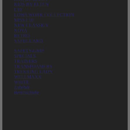
KIDS BY ELTEN
L10
LOWA WORK COLLECTION
MISS L10
NEW CLASSICS
NOVA
RETRO
SAFEGUARD
SAFETY-GRIP
SPECIALS
TRAINERS
TRANSFOAMERS
TREKKING LADY
WELLMAXX
WHITE
Zubehör
Berufsschuhe
ELTEN GMBH
Ostwall 7-13
D – 47589 Uedem
Telefon: + 49 (0) 2825-80168