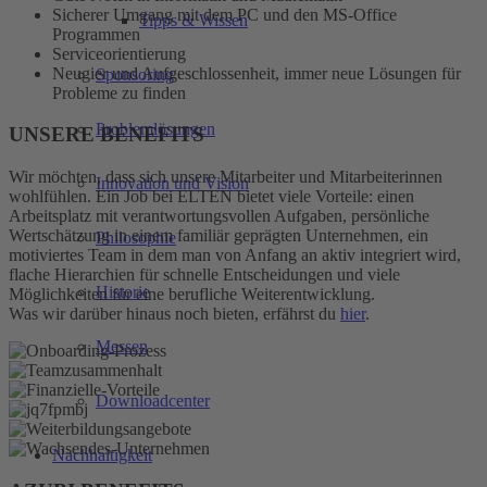
Sicherer Umgang mit dem PC und den MS-Office
Tipps & Wissen
Programmen
Serviceorientierung
Neugier und Aufgeschlossenheit, immer neue Lösungen für
Sponsoring
Probleme zu finden
Problemlösungen
UNSERE BENEFITS
Wir möchten, dass sich unsere Mitarbeiter und Mitarbeiterinnen
Innovation und Vision
wohlfühlen. Ein Job bei ELTEN bietet viele Vorteile: einen
Arbeitsplatz mit verantwortungsvollen Aufgaben, persönliche
Wertschätzung in einem familiär geprägten Unternehmen, ein
Philosophie
motiviertes Team in dem man von Anfang an aktiv integriert wird,
flache Hierarchien für schnelle Entscheidungen und viele
Historie
Möglichkeiten für eine berufliche Weiterentwicklung.
Was wir darüber hinaus noch bieten, erfährst du
hier
.
Messen
Downloadcenter
Nachhaltigkeit