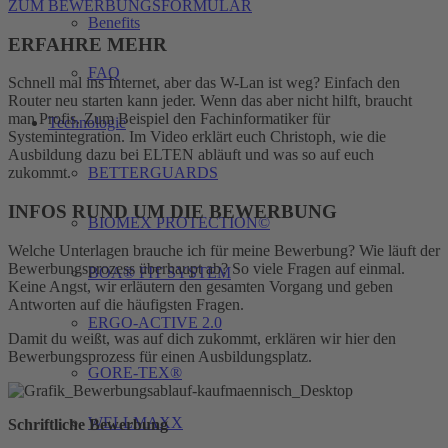
ZUM BEWERBUNGSFORMULAR
Benefits
ERFAHRE MEHR
FAQ
Schnell mal ins Internet, aber das W-Lan ist weg? Einfach den
Router neu starten kann jeder. Wenn das aber nicht hilft, braucht
man Profis. Zum Beispiel den Fachinformatiker für
Technologie
Systemintegration. Im Video erklärt euch Christoph, wie die
Ausbildung dazu bei ELTEN abläuft und was so auf euch
BETTERGUARDS
zukommt.
INFOS RUND UM DIE BEWERBUNG
BIOMEX PROTECTION©
Welche Unterlagen brauche ich für meine Bewerbung? Wie läuft der
Bewerbungsprozess überhaupt ab? So viele Fragen auf einmal.
BOA® FIT SYSTEM
Keine Angst, wir erläutern den gesamten Vorgang und geben
Antworten auf die häufigsten Fragen.
ERGO-ACTIVE 2.0
Damit du weißt, was auf dich zukommt, erklären wir hier den
Bewerbungsprozess für einen Ausbildungsplatz.
GORE-TEX®
WELLMAXX
Schriftliche Bewerbung