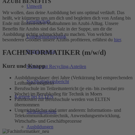
AZUBI BENEFITS
Umwelt
Wir wollen, dass deine Ausbildung bei uns optimal verläuft. Das
heißt, wir kümmern uns um dich und begleiten dich von Anfang bis
Gesellschaft
Ende mit umfassenden Maßnahmen im Azubi-Alltag. Unsere
Benefits für Azubis sind das Salz in der Suppe, um dir die
Ausbildung richtig schmackhaft zu machen. Von welchen
Unternehmenspolitik
besonderen Goodies unsere Azubis profitieren, erfährst du
hier
.
FACHINFORMATIKER (m/w/d)
Produktqualität
Kurz und Knapp
Schuhe mit Recycling-Anteilen
Ausbildungsdauer: drei Jahre (Verkürzung bei entsprechenden
Nachhaltigkeitsbericht
Leistungen möglich)
Berufsschule im Teilzeitunterricht (je ein- bis zweimal pro
Woche) im Berufskolleg für Technik in Moers
Karriere bei ELTEN
Fahrtkosten zur Berufsschule werden von ELTEN
übernommen
Unterrichtsfächer sind unter anderem: Informations- und
Stellenangebote
Telekommunikationstechnik, Anwendungsentwicklung,
Wirtschafts- und Geschäftsprozesse
Ausbildungen