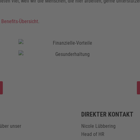
eten viel, weil wir die Menschen, die hier arbeiten, gerne unterstütze
r
Benefits-Übersicht
.
DIREKTER KONTAKT
 über unser
Nicole Lübbering
Head of HR