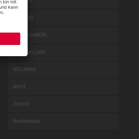
SPECIALS
TRAINERS
TRANSFOAMERS
TREKKING LADY
WELLMAXX
WHITE
Zubehör
Berufsschuhe