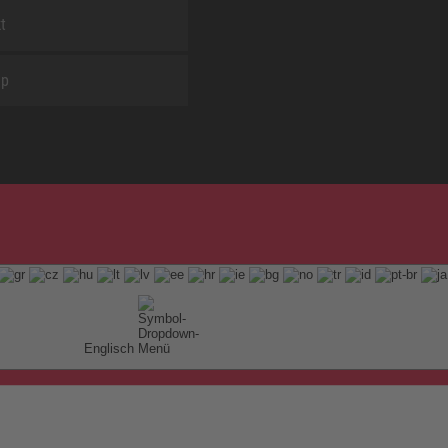
t
ap
Englisch