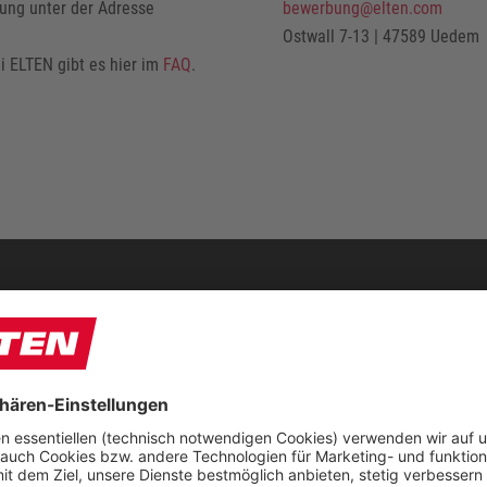
ung unter der Adresse
bewerbung@elten.com
Ostwall 7-13 | 47589 Uedem
 ELTEN gibt es hier im
FAQ
.
PRODUKTGRUPPEN
FUN