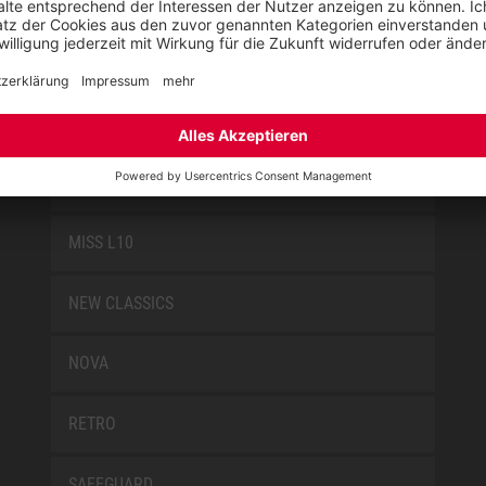
JORI BY ELTEN
KIDS BY ELTEN
L10
LOWA WORK COLLECTION
MISS L10
NEW CLASSICS
NOVA
RETRO
SAFEGUARD