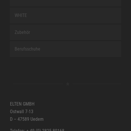
WHITE
Zubehör
Berufsschuhe
ELTEN GMBH
Ostwall 7-13
D – 47589 Uedem
Telefon: + 49 (0) 2825-80168