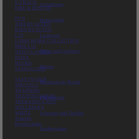
E-TRACK
Gerüstbauer
FIRE & RESCUE
FUN
Heimwerker
JORI BY ELTEN
KIDS BY ELTEN
L10
Landwirte
LOWA WORK COLLECTION
MISS L10
Maler und Lackierer
NEW CLASSICS
NOVA
RETRO
Maurer
SAFEGUARD
SAFETY-GRIP
Medizinische Berufe
SPECIALS
TRAINERS
TRANSFOAMERS
Pflegeberufe
TREKKING LADY
WELLMAXX
WHITE
Schreiner und Tischler
Zubehör
Berufsschuhe
Straßenwärter
ELTEN GMBH