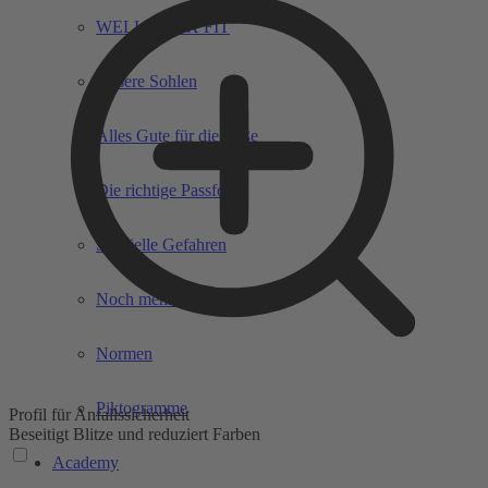
WELLMAXX FIT
Unsere Sohlen
Alles Gute für die Füße
Die richtige Passform
Spezielle Gefahren
Noch mehr Sicherheit
Normen
Piktogramme
Profil für Anfallssicherheit
Beseitigt Blitze und reduziert Farben
Academy