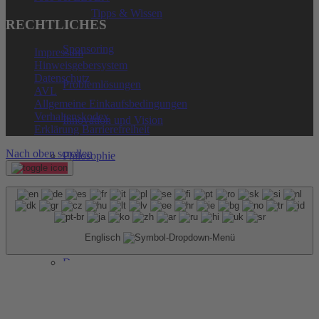
Tipps & Wissen
RECHTLICHES
Sponsoring
Impressum
Hinweisgebersystem
Datenschutz
Problemlösungen
AVL
Allgemeine Einkaufsbedingungen
Verhaltenskodex
Innovation und Vision
Erklärung Barrierefreiheit
Nach oben scrollen
Philosophie
Historie
Messen
Englisch
Downloadcenter
Nachhaltigkeit