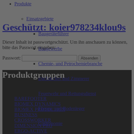
Produkte
Einsatzgebiete
Geschützt: koier978234klou9s
Baugeräteführer
Dieser Inhalt ist passwortgeschützt. Um ihn anschauen zu können,
bitte das Passwort eingeben:
Baugewerbe
Passwort:
Chemie- und Petrochemiebranche
Produktgruppen
Dachdecker und Zimmerer
Feuerwehr und Rettungsdienst
BAREFOOTER
BIOMEX DYNAMICS
Fliesen- und Bodenleger
BIOMEX PROTECTION
BUSINESS
CROSSWORKER
Gastronomie
DIMENSION PRO
ERGO-ACTIVE