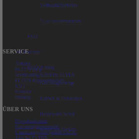
Tiefbaufacharbeiter
Ostwall 7-13
D – 47589 Uedem
Trockenbaumonteure
Telefon: + 49 (0) 2825-80168
service@elten.com
FAQ
SERVICE
Wir über uns
Anfahrt
ELTEN Blog
ELTEN Blog
Vermessung KIDS by ELTEN
ELTEN Reparaturservice
Alle Blogbeiträge
FAQ
Kontakt
Sitemap
Erleben & Entdecken
ÜBER UNS
Helden der Arbeit
Downloadcenter
Nachhaltigkeitsbericht
Neues aus Uedem
Umsetzungsplan gemäß EnEfG
Jobs bei ELTEN