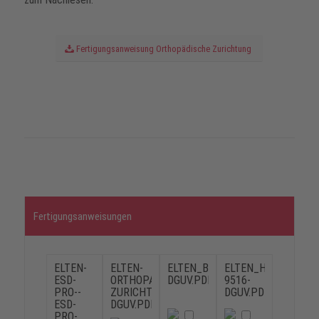
Fertigungsanweisung Orthopädische Zurichtung
Fertigungsanweisungen
ELTEN-
ELTEN-
ELTEN_BAUERFEIND-
ELTEN_HARTMANN-
ESD-
ORTHOPAEDISCHE-
DGUV.PDF
9516-
PRO--
ZURICHTUNGEN-
DGUV.PDF
ESD-
DGUV.PDF
PRO-