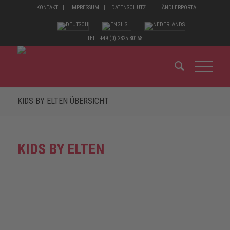
KONTAKT
IMPRESSUM
DATENSCHUTZ
HÄNDLERPORTAL
TEL.: +49 (0) 2825 80168
KIDS BY ELTEN ÜBERSICHT
KIDS BY ELTEN