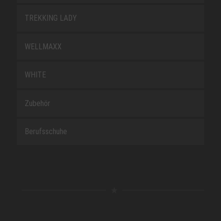
TREKKING LADY
WELLMAXX
WHITE
Zubehör
Berufsschuhe