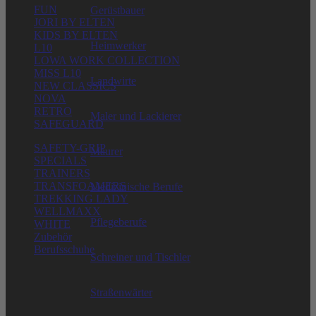
FUN
Gerüstbauer
JORI BY ELTEN
KIDS BY ELTEN
Heimwerker
L10
LOWA WORK COLLECTION
MISS L10
Landwirte
NEW CLASSICS
NOVA
RETRO
Maler und Lackierer
SAFEGUARD
SAFETY-GRIP
Maurer
SPECIALS
TRAINERS
TRANSFOAMERS
Medizinische Berufe
TREKKING LADY
WELLMAXX
Pflegeberufe
WHITE
Zubehör
Berufsschuhe
Schreiner und Tischler
ELTEN GMBH
Straßenwärter
Ostwall 7-13
D – 47589 Uedem