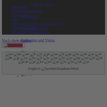
Tipps & Wissen
Impressum
Hinweisgebersystem
Datenschutz
Sponsoring
AVL
Allgemeine Einkaufsbedingungen
Verhaltenskodex
Problemlösungen
Erklärung Barrierefreiheit
Innovation und Vision
Nach oben scrollen
Philosophie
Historie
Englisch
Messen
Downloadcenter
Nachhaltigkeit