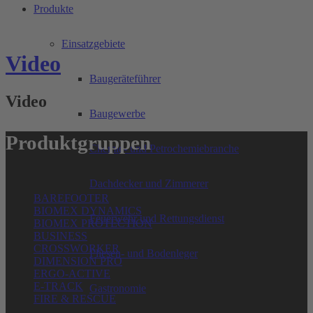
Produkte
Einsatzgebiete
Video
Baugeräteführer
Video
Baugewerbe
Produktgruppen
Chemie- und Petrochemiebranche
Dachdecker und Zimmerer
BAREFOOTER
BIOMEX DYNAMICS
Feuerwehr und Rettungsdienst
BIOMEX PROTECTION
BUSINESS
CROSSWORKER
Fliesen- und Bodenleger
DIMENSION PRO
ERGO-ACTIVE
E-TRACK
Gastronomie
FIRE & RESCUE