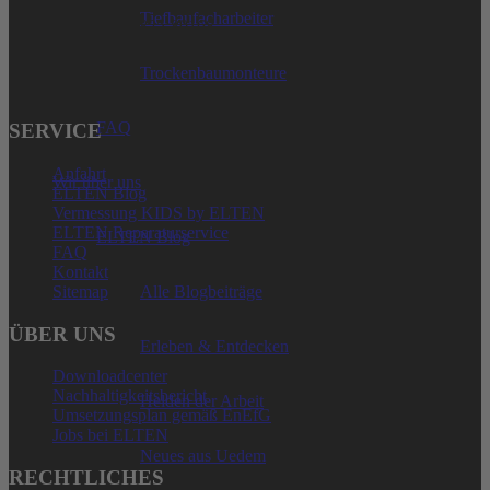
Tiefbaufacharbeiter
Telefon: + 49 (0) 2825-80168
service@elten.com
Trockenbaumonteure
FAQ
SERVICE
Anfahrt
Wir über uns
ELTEN Blog
Vermessung KIDS by ELTEN
ELTEN Reparaturservice
ELTEN Blog
FAQ
Kontakt
Sitemap
Alle Blogbeiträge
ÜBER UNS
Erleben & Entdecken
Downloadcenter
Nachhaltigkeitsbericht
Helden der Arbeit
Umsetzungsplan gemäß EnEfG
Jobs bei ELTEN
Neues aus Uedem
RECHTLICHES