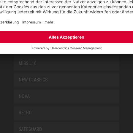
KIDS BY ELTEN
L10
LOWA WORK COLLECTION
MISS L10
NEW CLASSICS
NOVA
RETRO
SAFEGUARD