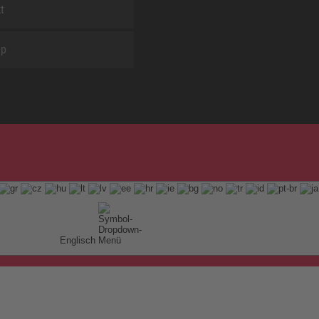
t
ap
Englisch