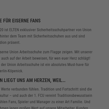
 FÜR EISERNE FANS
20 ist ELTEN exklusiver Sicherheitsschuhpartner von Union
m hinter dem Team mit Sicherheitsschuhen aus und sind
dion präsent.
iserne Union Arbeitsschuhe zum Flagge zeigen. Mit unserer
r auch auf der Arbeit beweisen, für wen euer Herz schlägt!
 der Union Arbeitsschuhe ist ein absolutes Must-have für
erlin-Köpenick.
IN LIEGT UNS AM HERZEN, WEIL…
erte verbunden fühlen. Tradition und Fortschritt sind die
ultur – und auch der 1. FCU vereint Traditionsbewusstsein
hlen Fans, Spieler und Manager zu einer Art Familie. Und
ehmen legen großen Wert auf unsere Mitarbeiter, Kunden