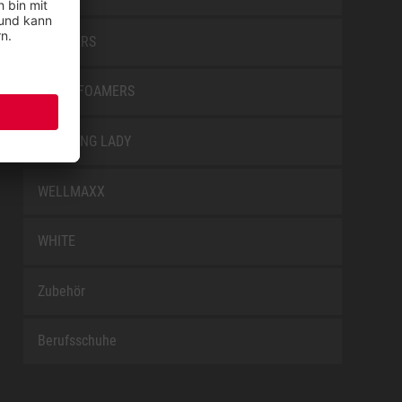
TRAINERS
TRANSFOAMERS
TREKKING LADY
WELLMAXX
WHITE
Zubehör
Berufsschuhe