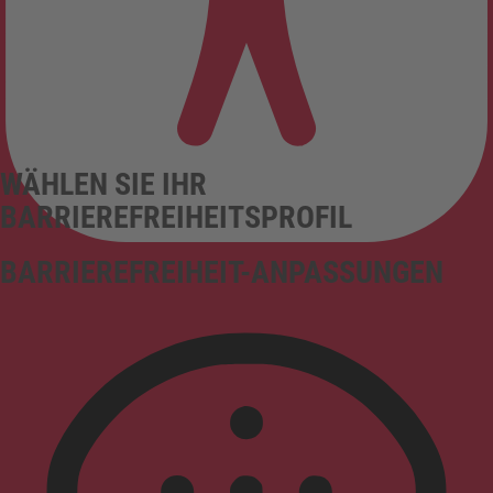
WÄHLEN SIE IHR
BARRIEREFREIHEITSPROFIL
BARRIEREFREIHEIT-ANPASSUNGEN