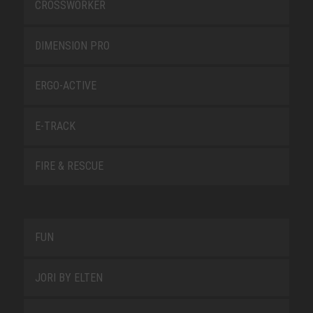
CROSSWORKER
DIMENSION PRO
ERGO-ACTIVE
E-TRACK
FIRE & RESCUE
FUN
JORI BY ELTEN