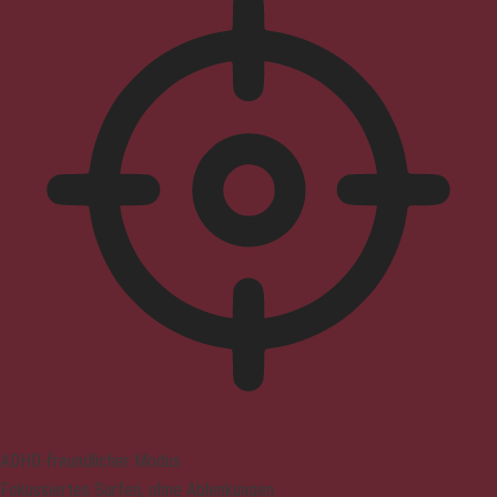
ADHD-freundlicher Modus
Fokussiertes Surfen, ohne Ablenkungen