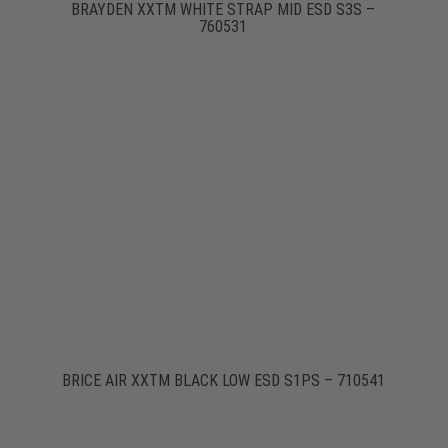
BRAYDEN XXTM WHITE STRAP MID ESD S3S –
760531
BRICE AIR XXTM BLACK LOW ESD S1PS – 710541