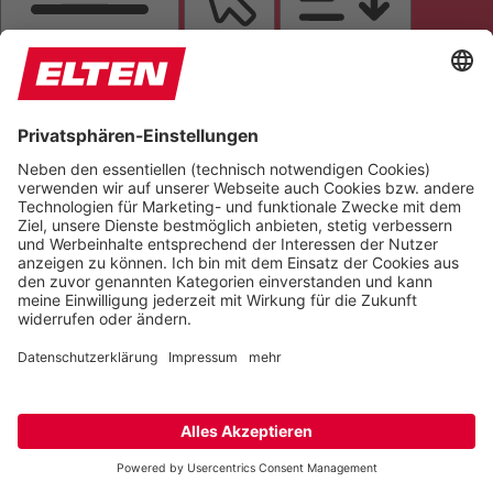
GRÖSSERER TEXT
CURSOR
ZEILENHÖHE
BUCHSTABENABSTAND
LESBARE SCHRIFTART