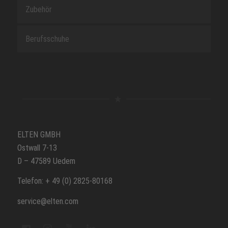
Zubehör
Berufsschuhe
ELTEN GMBH
Ostwall 7-13
D – 47589 Uedem
Telefon: + 49 (0) 2825-80168
service@elten.com