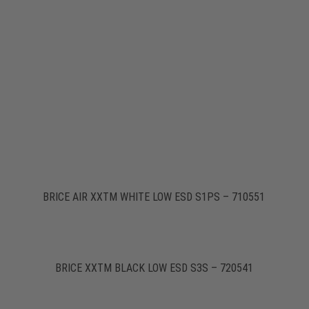
BRICE AIR XXTM WHITE LOW ESD S1PS – 710551
BRICE XXTM BLACK LOW ESD S3S – 720541