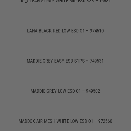
JO_CLEAN STRAP WHITE MID ESD S3S – 16681
LANA BLACK-RED LOW ESD O1 – 974610
MADDIE GREY EASY ESD S1PS – 749531
MADDIE GREY LOW ESD O1 – 949502
MADDOX AIR MESH WHITE LOW ESD O1 – 972560