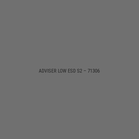
ADVISER LOW ESD S2 – 71306