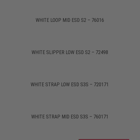
WHITE LOOP MID ESD S2 – 76016
WHITE SLIPPER LOW ESD S2 – 72498
WHITE STRAP LOW ESD S3S – 720171
WHITE STRAP MID ESD S3S – 760171