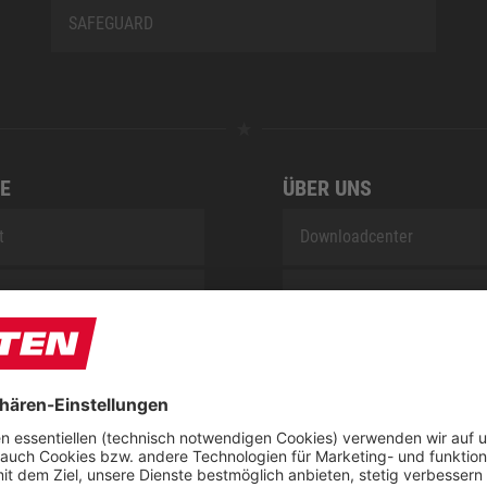
SAFEGUARD
E
ÜBER UNS
t
Downloadcenter
Blog
Nachhaltigkeitsbericht
sung KIDS by ELTEN
Umsetzungsplan gemäß E
Reparaturservice
Jobs bei ELTEN