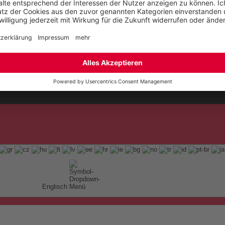
t
ap
Englisch