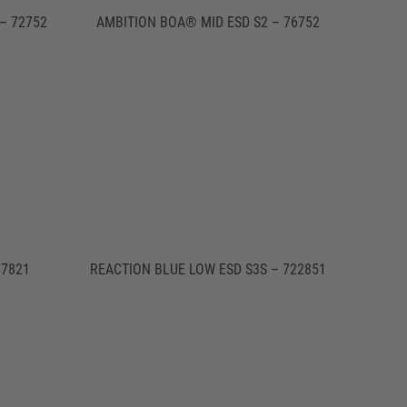
– 72752
AMBITION BOA® MID ESD S2 – 76752
67821
REACTION BLUE LOW ESD S3S – 722851