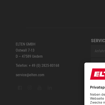
SERVIC
ELTEN GMBH
Ostwall 7-13
Anfahr
D – 47589 Uedem
ELTEN 
Telefon: + 49 (0) 2825-80168
service@elten.com
Vermes
ELTEN 
FAQ