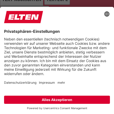
LINKS HERVORHEBEN
Farben
FARBEN UMKEHREN
HELLIGKEIT
KONTRAST