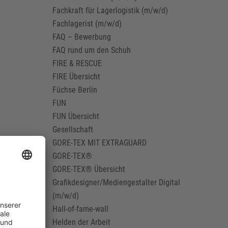
Fachkraft für Lagerlogistik (m/w/d)
Fachlagerist (m/w/d)
FAQ – Bewerbung
FAQ rund um den Schuh
FIRE & RESCUE
FIRE Übersicht
Füchse Berlin
FUN
FUN Übersicht
Gesellschaft
GORE-TEX MIT EXTRAGUARD
GORE-TEX®
GORE-TEX® Übersicht
Grafikdesigner/Mediengestalter Digital
(m/w/d)
Hall-of-fame-wall
Helden der Arbeit