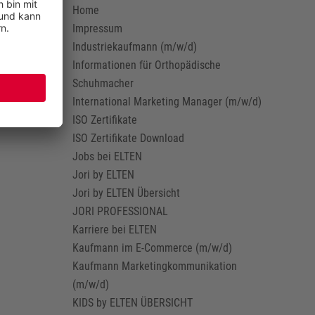
Home
Impressum
Industriekaufmann (m/w/d)
Informationen für Orthopädische
Schuhmacher
International Marketing Manager (m/w/d)
ISO Zertifikate
ISO Zertifikate Download
Jobs bei ELTEN
Jori by ELTEN
Jori by ELTEN Übersicht
JORI PROFESSIONAL
Karriere bei ELTEN
Kaufmann im E-Commerce (m/w/d)
Kaufmann Marketingkommunikation
(m/w/d)
KIDS by ELTEN ÜBERSICHT