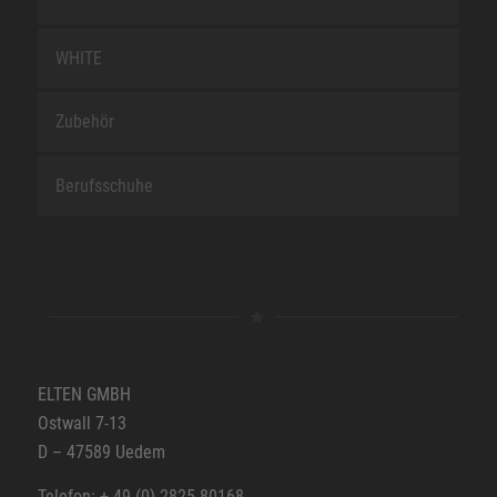
WHITE
Zubehör
Berufsschuhe
ELTEN GMBH
Ostwall 7-13
D – 47589 Uedem
Telefon: + 49 (0) 2825-80168