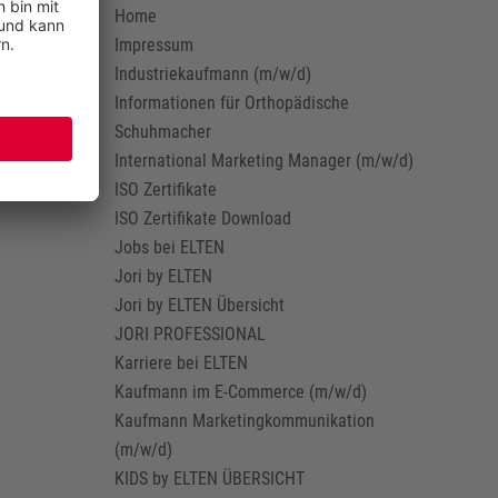
Home
Impressum
Industriekaufmann (m/w/d)
Informationen für Orthopädische
Schuhmacher
International Marketing Manager (m/w/d)
ISO Zertifikate
ISO Zertifikate Download
Jobs bei ELTEN
Jori by ELTEN
Jori by ELTEN Übersicht
JORI PROFESSIONAL
Karriere bei ELTEN
Kaufmann im E-Commerce (m/w/d)
Kaufmann Marketingkommunikation
(m/w/d)
KIDS by ELTEN ÜBERSICHT