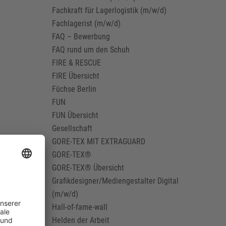
Fachkraft für Lagerlogistik (m/w/d)
Fachlagerist (m/w/d)
FAQ – Bewerbung
FAQ rund um den Schuh
FIRE & RESCUE
FIRE Übersicht
Füchse Berlin
FUN
FUN Übersicht
Gesellschaft
GORE-TEX MIT EXTRAGUARD
GORE-TEX®
GORE-TEX® Übersicht
Grafikdesigner/Mediengestalter Digital
(m/w/d)
Hall-of-fame-wall
Helden der Arbeit