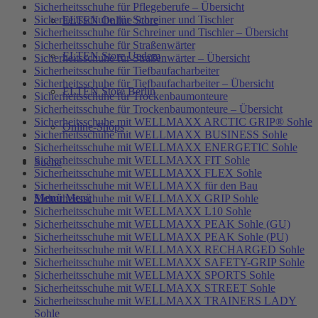
Sicherheitsschuhe für Pflegeberufe – Übersicht
Sicherheitsschuhe für Schreiner und Tischler
ELTEN Online Store
Sicherheitsschuhe für Schreiner und Tischler – Übersicht
Sicherheitsschuhe für Straßenwärter
ELTEN Store Uedem
Sicherheitsschuhe für Straßenwärter – Übersicht
Sicherheitsschuhe für Tiefbaufacharbeiter
Sicherheitsschuhe für Tiefbaufacharbeiter – Übersicht
ELTEN Store Berlin
Sicherheitsschuhe für Trockenbaumonteure
Sicherheitsschuhe für Trockenbaumonteure – Übersicht
Sicherheitsschuhe mit WELLMAXX ARCTIC GRIP® Sohle
Online-Shops
Sicherheitsschuhe mit WELLMAXX BUSINESS Sohle
Sicherheitsschuhe mit WELLMAXX ENERGETIC Sohle
Sicherheitsschuhe mit WELLMAXX FIT Sohle
Suche
Sicherheitsschuhe mit WELLMAXX FLEX Sohle
Sicherheitsschuhe mit WELLMAXX für den Bau
Menü
Menü
Sicherheitsschuhe mit WELLMAXX GRIP Sohle
Sicherheitsschuhe mit WELLMAXX L10 Sohle
Sicherheitsschuhe mit WELLMAXX PEAK Sohle (GU)
Sicherheitsschuhe mit WELLMAXX PEAK Sohle (PU)
Sicherheitsschuhe mit WELLMAXX RECHARGED Sohle
Sicherheitsschuhe mit WELLMAXX SAFETY-GRIP Sohle
Sicherheitsschuhe mit WELLMAXX SPORTS Sohle
Sicherheitsschuhe mit WELLMAXX STREET Sohle
Sicherheitsschuhe mit WELLMAXX TRAINERS LADY
Sohle