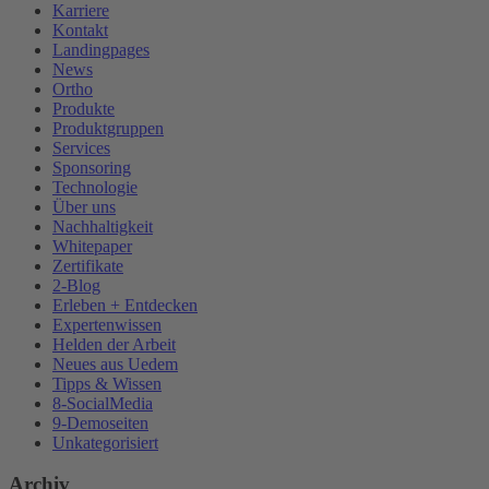
Karriere
Kontakt
Landingpages
News
Ortho
Produkte
Produktgruppen
Services
Sponsoring
Technologie
Über uns
Nachhaltigkeit
Whitepaper
Zertifikate
2-Blog
Erleben + Entdecken
Expertenwissen
Helden der Arbeit
Neues aus Uedem
Tipps & Wissen
8-SocialMedia
9-Demoseiten
Unkategorisiert
Archiv