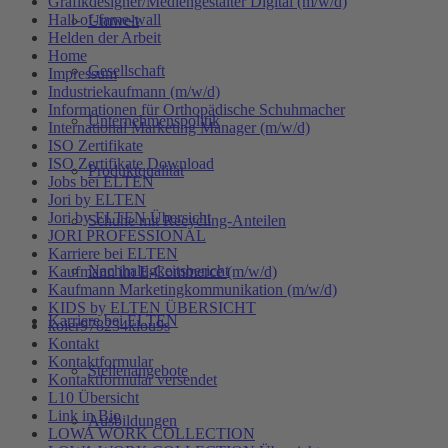
Grafikdesigner/Mediengestalter Digital (m/w/d)
Hall-of-fame-wall
Umwelt
Helden der Arbeit
Home
Gesellschaft
Impressum
Industriekaufmann (m/w/d)
Informationen für Orthopädische Schuhmacher
Unternehmenspolitik
International Marketing Manager (m/w/d)
ISO Zertifikate
ISO Zertifikate Download
Produktqualität
Jobs bei ELTEN
Jori by ELTEN
Jori by ELTEN Übersicht
Schuhe mit Recycling-Anteilen
JORI PROFESSIONAL
Karriere bei ELTEN
Nachhaltigkeitsbericht
Kaufmann im E-Commerce (m/w/d)
Kaufmann Marketingkommunikation (m/w/d)
KIDS by ELTEN ÜBERSICHT
Karriere bei ELTEN
koier978234klou9s
Kontakt
Kontaktformular
Stellenangebote
Kontaktformular versendet
L10 Übersicht
Link in Bio
Ausbildungen
LOWA WORK COLLECTION