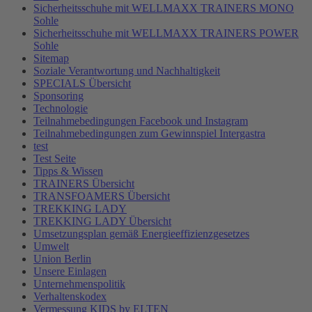
Sicherheitsschuhe mit WELLMAXX TRAINERS MONO
Sohle
Sicherheitsschuhe mit WELLMAXX TRAINERS POWER
Sohle
Sitemap
Soziale Verantwortung und Nachhaltigkeit
SPECIALS Übersicht
Sponsoring
Technologie
Teilnahmebedingungen Facebook und Instagram
Teilnahmebedingungen zum Gewinnspiel Intergastra
test
Test Seite
Tipps & Wissen
TRAINERS Übersicht
TRANSFOAMERS Übersicht
TREKKING LADY
TREKKING LADY Übersicht
Umsetzungsplan gemäß Energieeffizienzgesetzes
Umwelt
Union Berlin
Unsere Einlagen
Unternehmenspolitik
Verhaltenskodex
Vermessung KIDS by ELTEN