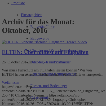
Produkte
Einsatzgebiete
Archiv für das Monat:
Baugeräteführer
Oktober, 2016
Baugewerbe
Chemie- und Petrochemiebranche
ELTEN: Überrolltest am Flughafen
26. Oktober 2016
/
in
2-Blog
,
Tipps & Wissen
Dachdecker und Zimmerer
Was muss Fußschutz am Flughafen leisten können? Wir von
Feuerwehr und Rettungsdienst
ELTEN haben unsere Sicherheitsschuhe einem Härtetest ausgesetzt.
Weiterlesen
Fliesen- und Bodenleger
https://elten.com/wp-
content/uploads/2023/09/ElLTEN_Sicherheitsschuhe_Flughafen_Tea
250
410
Christopher Neumann
https://elten.com/wp-
Gastronomie
content/uploads/2023/05/ELTEN-Logo.png
Christopher
Neumann
2016-10-26 17:05:47
2024-01-03 09:17:55
ELTEN: