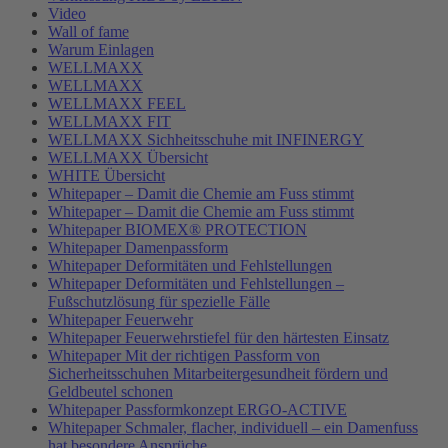
Video
Wall of fame
Warum Einlagen
WELLMAXX
WELLMAXX
WELLMAXX FEEL
WELLMAXX FIT
WELLMAXX Sichheitsschuhe mit INFINERGY
WELLMAXX Übersicht
WHITE Übersicht
Whitepaper – Damit die Chemie am Fuss stimmt
Whitepaper – Damit die Chemie am Fuss stimmt
Whitepaper BIOMEX® PROTECTION
Whitepaper Damenpassform
Whitepaper Deformitäten und Fehlstellungen
Whitepaper Deformitäten und Fehlstellungen –
Fußschutzlösung für spezielle Fälle
Whitepaper Feuerwehr
Whitepaper Feuerwehrstiefel für den härtesten Einsatz
Whitepaper Mit der richtigen Passform von
Sicherheitsschuhen Mitarbeitergesundheit fördern und
Geldbeutel schonen
Whitepaper Passformkonzept ERGO-ACTIVE
Whitepaper Schmaler, flacher, individuell – ein Damenfuss
hat besondere Ansprüche