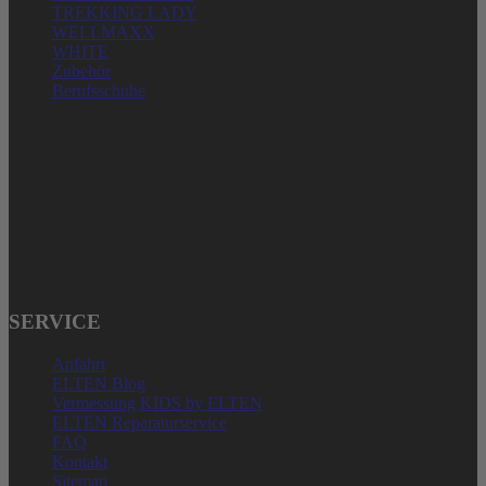
TREKKING LADY
WELLMAXX
WHITE
Zubehör
Berufsschuhe
ELTEN GMBH
Ostwall 7-13
D – 47589 Uedem
Telefon: + 49 (0) 2825-80168
service@elten.com
SERVICE
Anfahrt
ELTEN Blog
Vermessung KIDS by ELTEN
ELTEN Reparaturservice
FAQ
Kontakt
Sitemap