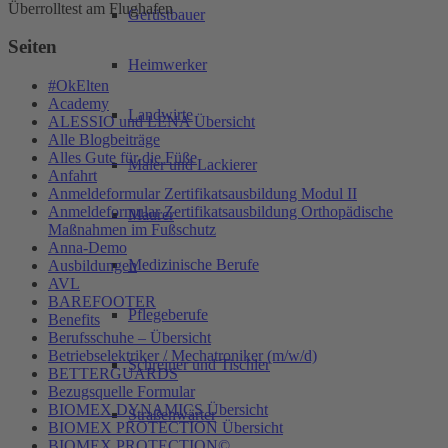
Überrolltest am Flughafen
Gerüstbauer
Seiten
Heimwerker
#OkElten
Academy
Landwirte
ALESSIO und LENA Übersicht
Alle Blogbeiträge
Alles Gute für die Füße
Maler und Lackierer
Anfahrt
Anmeldeformular Zertifikatsausbildung Modul II
Anmeldeformular Zertifikatsausbildung Orthopädische
Maurer
Maßnahmen im Fußschutz
Anna-Demo
Medizinische Berufe
Ausbildungen
AVL
BAREFOOTER
Pflegeberufe
Benefits
Berufsschuhe – Übersicht
Betriebselektriker / Mechatroniker (m/w/d)
Schreiner und Tischler
BETTERGUARDS
Bezugsquelle Formular
BIOMEX DYNAMICS Übersicht
Straßenwärter
BIOMEX PROTECTION Übersicht
BIOMEX PROTECTION©