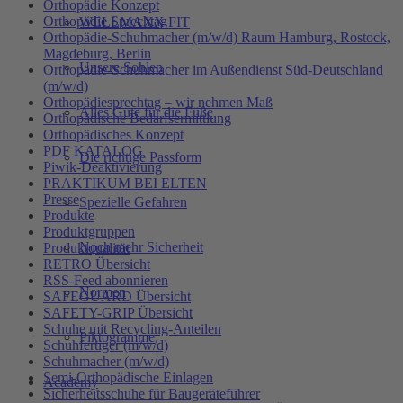
Orthopädie Konzept
Orthopädie Sprechtag
WELLMAXX FIT
Orthopädie-Schuhmacher (m/w/d) Raum Hamburg, Rostock,
Magdeburg, Berlin
Unsere Sohlen
Orthopädie-Schuhmacher im Außendienst Süd-Deutschland
(m/w/d)
Orthopädiesprechtag – wir nehmen Maß
Alles Gute für die Füße
Orthopädische Bedarfsermittlung
Orthopädisches Konzept
PDF KATALOG
Die richtige Passform
Piwik-Deaktivierung
PRAKTIKUM BEI ELTEN
Presse
Spezielle Gefahren
Produkte
Produktgruppen
Noch mehr Sicherheit
Produktqualität
RETRO Übersicht
RSS-Feed abonnieren
Normen
SAFEGUARD Übersicht
SAFETY-GRIP Übersicht
Schuhe mit Recycling-Anteilen
Piktogramme
Schuhfertiger (m/w/d)
Schuhmacher (m/w/d)
Semi-Orthopädische Einlagen
Academy
Sicherheitsschuhe für Baugeräteführer