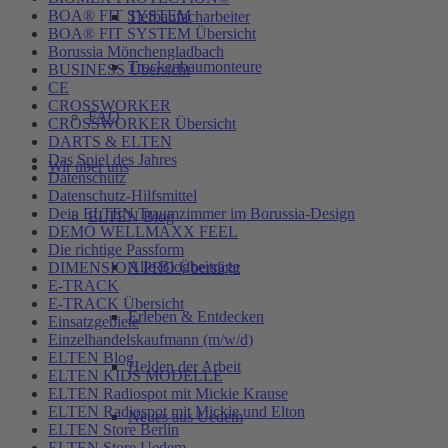
BOA® FIT SYSTEM
Tiefbaufacharbeiter
BOA® FIT SYSTEM Übersicht
Borussia Mönchengladbach
Trockenbaumonteure
BUSINESS Übersicht
CE
CROSSWORKER
FAQ
CROSSWORKER Übersicht
DARTS & ELTEN
Das Spiel des Jahres
Wir über uns
Datenschutz
Datenschutz-Hilfsmittel
Dein ELTEN Traumzimmer im Borussia-Design
ELTEN Blog
DEMO WELLMAXX FEEL
Die richtige Passform
Alle Blogbeiträge
DIMENSION PRO Übersicht
E-TRACK
E-TRACK Übersicht
Erleben & Entdecken
Einsatzgebiete
Einzelhandelskaufmann (m/w/d)
ELTEN Blog
Helden der Arbeit
ELTEN KIDS MODELLE
ELTEN Radiospot mit Mickie Krause
ELTEN Radiospot mit Mickie und Elton
Neues aus Uedem
ELTEN Store Berlin
ELTEN Store Uedem