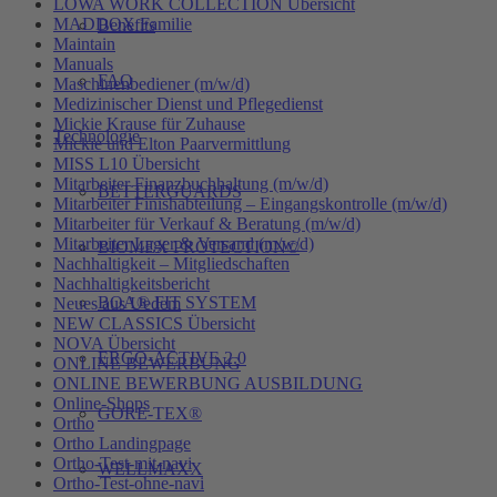
LOWA WORK COLLECTION Übersicht
MADDOX Familie
Benefits
Maintain
Manuals
FAQ
Maschinenbediener (m/w/d)
Medizinischer Dienst und Pflegedienst
Mickie Krause für Zuhause
Technologie
Mickie und Elton Paarvermittlung
MISS L10 Übersicht
Mitarbeiter Finanzbuchhaltung (m/w/d)
BETTERGUARDS
Mitarbeiter Finishabteilung – Eingangskontrolle (m/w/d)
Mitarbeiter für Verkauf & Beratung (m/w/d)
Mitarbeiter Lager & Versand (m/w/d)
BIOMEX PROTECTION©
Nachhaltigkeit – Mitgliedschaften
Nachhaltigkeitsbericht
BOA® FIT SYSTEM
Neues aus Uedem
NEW CLASSICS Übersicht
NOVA Übersicht
ERGO-ACTIVE 2.0
ONLINE BEWERBUNG
ONLINE BEWERBUNG AUSBILDUNG
Online-Shops
GORE-TEX®
Ortho
Ortho Landingpage
Ortho-Test-mit-navi
WELLMAXX
Ortho-Test-ohne-navi