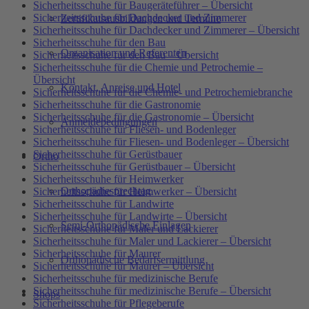
Sicherheitsschuhe für Baugeräteführer – Übersicht
Sicherheitsschuhe für Dachdecker und Zimmerer
Zertifikatsausbildungen und Termine
Sicherheitsschuhe für Dachdecker und Zimmerer – Übersicht
Sicherheitsschuhe für den Bau
Organisation und Referenten
Sicherheitsschuhe für den Bau – Übersicht
Sicherheitsschuhe für die Chemie und Petrochemie –
Übersicht
Kontakt, Anreise und Hotel
Sicherheitsschuhe für die Chemie- und Petrochemiebranche
Sicherheitsschuhe für die Gastronomie
Sicherheitsschuhe für die Gastronomie – Übersicht
Anmeldebedingungen
Sicherheitsschuhe für Fliesen- und Bodenleger
Sicherheitsschuhe für Fliesen- und Bodenleger – Übersicht
Sicherheitsschuhe für Gerüstbauer
Ortho
Sicherheitsschuhe für Gerüstbauer – Übersicht
Sicherheitsschuhe für Heimwerker
Orthopädiesprechtag
Sicherheitsschuhe für Heimwerker – Übersicht
Sicherheitsschuhe für Landwirte
Sicherheitsschuhe für Landwirte – Übersicht
Semi-Orthopädische Einlagen
Sicherheitsschuhe für Maler und Lackierer
Sicherheitsschuhe für Maler und Lackierer – Übersicht
Sicherheitsschuhe für Maurer
Orthopädische Bedarfsermittlung
Sicherheitsschuhe für Maurer – Übersicht
Sicherheitsschuhe für medizinische Berufe
Sicherheitsschuhe für medizinische Berufe – Übersicht
Shops
Sicherheitsschuhe für Pflegeberufe