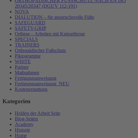
ORTHOPÄDISCHER FUSSSCHUTZ NACH EN ISO
20345/20347 (DGUV 112-191)
NOVA
DIALUTION – für anspruchsvolle Füße
SAFEGUARD
SAFETY-GRIP
Orthese – Arbeiten mit Kniearthrose
SPECIALS
TRAINERS
Orthopädischer Fußschutz
Piktogramme
WHITE
Partner
Maßnahmen
Fertigungsanweisung
Fertigungsanweisung_NEU
Kostenerstattung
Kategorien
Helden der Arbeit Seite
Blog-Seiten
Academy
Historie
Home