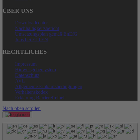
ÜBER UNS
Downloadcenter
Nachhaltigkeitsbericht
Umsetzungsplan gemäß EnEfG
Jobs bei ELTEN
RECHTLICHES
Impressum
Hinweisgebersystem
Datenschutz
AVL
Allgemeine Einkaufsbedingungen
Verhaltenskodex
Erklärung Barrierefreiheit
Nach oben scrollen