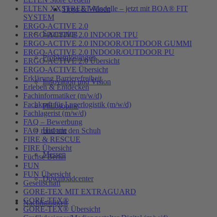
ELTEN XXSTREET-Modelle – jetzt mit BOA® FIT
Tipps & Wissen
SYSTEM
ERGO-ACTIVE 2.0
Sponsoring
ERGO-ACTIVE 2.0 INDOOR TPU
ERGO-ACTIVE 2.0 INDOOR/OUTDOOR GUMMI
ERGO-ACTIVE 2.0 INDOOR/OUTDOOR PU
Problemlösungen
ERGO-ACTIVE 2.0 Übersicht
ERGO-ACTIVE Übersicht
Erklärung Barrierefreiheit
Innovation und Vision
Erleben & Entdecken
Fachinformatiker (m/w/d)
Fachkraft für Lagerlogistik (m/w/d)
Philosophie
Fachlagerist (m/w/d)
FAQ – Bewerbung
Historie
FAQ rund um den Schuh
FIRE & RESCUE
FIRE Übersicht
Messen
Füchse Berlin
FUN
FUN Übersicht
Downloadcenter
Gesellschaft
GORE-TEX MIT EXTRAGUARD
GORE-TEX®
Nachhaltigkeit
GORE-TEX® Übersicht